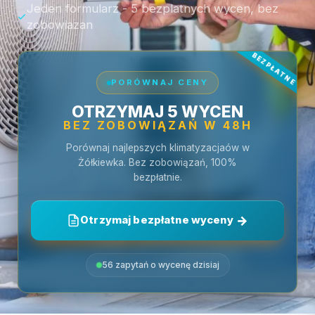
Jeden formularz - 5 bezplatnych wycen, bez
zobowiazan
PORÓWNAJ CENY
OTRZYMAJ 5 WYCEN
BEZ ZOBOWIĄZAŃ W 48H
Porównaj najlepszych klimatyzacjaów w
Żółkiewka. Bez zobowiązań, 100%
bezpłatnie.
Otrzymaj bezpłatne wyceny
56 zapytań o wycenę dzisiaj