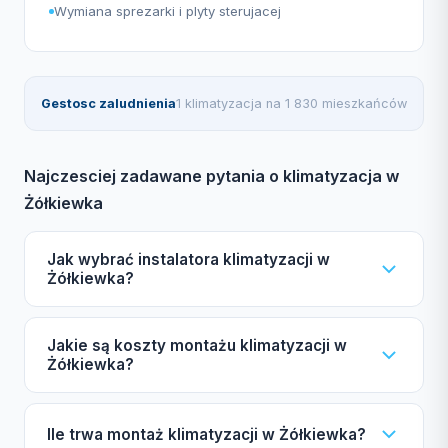
Wymiana sprezarki i plyty sterujacej
Gestosc zaludnienia
1 klimatyzacja na 1 830 mieszkańców
Najczesciej zadawane pytania o klimatyzacja w
Żółkiewka
Jak wybrać instalatora klimatyzacji w
Żółkiewka?
Wybierając instalatora klimatyzacji w Żółkiewka,
Jakie są koszty montażu klimatyzacji w
zwróć uwagę na certyfikat F-gazowy UDT,
Żółkiewka?
ubezpieczenie OC, autoryzacje producentów jak
Daikin, Mitsubishi czy Samsung, gwarancję oraz
Koszt montażu klimatyzacji w Żółkiewka zależy od
Ile trwa montaż klimatyzacji w Żółkiewka?
opinie w naszym katalogu.
mocy urządzenia, liczby jednostek wewnętrznych