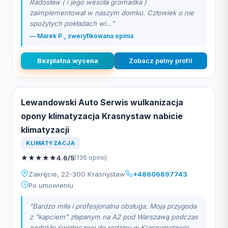
Radosław ( i jego wesoła gromadka )
zaimplementował w naszym domku. Człowiek o nie
spożytych pokładach wi..."
— Marek P., zweryfikowana opinia
Bezplatna wycena
Zobacz pelny profil
Lewandowski Auto Serwis wulkanizacja
opony klimatyzacja Krasnystaw nabicie
klimatyzacji
KLIMATYZACJA
★
★
★
★
★
4.6/5
(136 opinii)
Zakręcie, 22-300 Krasnystaw
+48606897743
Po umowieniu
"Bardzo miła i profesjonalna obsługa. Moja przygoda
z "kapciem" złapanym na A2 pod Warszawą podczas
podróży świątecznej do rodziny w Krasnymstawie