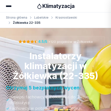
Klimatyzacja
Strona główna
Lubelskie
Krasnostawski
Żółkiewka 22-335
Otrzymaj bezpłatną wycenę
·
4.5/5
+120 projektów w Żółkiewka
Instalatorzy
klimatyzacji w
Żółkiewka (22-335)
Otrzymaj 5 bezplatnych wycen:
Najlepsi fachowcy z Żółkiewka do Twojej
dyspozycji
Fachowcy w poblizu Twojego domu