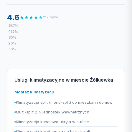
4.6
★
★
★
★
★
217 opinii
5
67%
4
33%
3
0%
2
0%
1
0%
Uslugi klimatyzacyjne w miescie Żółkiewka
Montaz klimatyzacji
Klimatyzacja split (mono-split) do mieszkan i domow
Multi-split 2-5 jednostek wewnetrznych
Klimatyzacja kanalowa ukryta w suficie
Klimatyzacja kasetonowa do biur i lokali