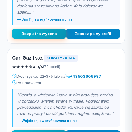
dobiegła szczęśliwego końca. Koło dojazdowe
spełnił..."
— Jan T., zweryfikowana opinia
Bezplatna wycena
Zobacz pelny profil
Car-Gaz I s.c.
KLIMATYZACJA
★
★
★
★
☆
4.3/5
(72 opinii)
Dworzyska, 22-375 Izbica
+48503606997
Po umowieniu
"Serwis, a właściwie ludzie w nim pracujący bardzo
w porządku. Miałem awarie w trasie. Podjechałem,
powiedziałem o co chodzi. Panowie się zabrali od
razu do pracy i po pół godzinie mogłem dalej kont..."
— Wojciech, zweryfikowana opinia