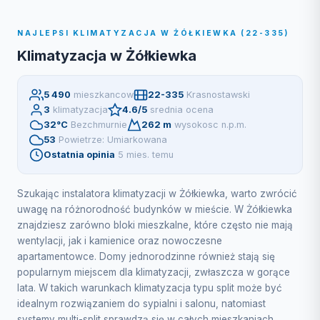
NAJLEPSI KLIMATYZACJA W ŻÓŁKIEWKA (22-335)
Klimatyzacja w Żółkiewka
5 490
mieszkancow
22-335
Krasnostawski
3
klimatyzacja
4.6/5
srednia ocena
32°C
Bezchmurnie
262 m
wysokosc n.p.m.
53
Powietrze: Umiarkowana
Ostatnia opinia
5 mies. temu
Szukając instalatora klimatyzacji w Żółkiewka, warto zwrócić
uwagę na różnorodność budynków w mieście. W Żółkiewka
znajdziesz zarówno bloki mieszkalne, które często nie mają
wentylacji, jak i kamienice oraz nowoczesne
apartamentowce. Domy jednorodzinne również stają się
popularnym miejscem dla klimatyzacji, zwłaszcza w gorące
lata. W takich warunkach klimatyzacja typu split może być
idealnym rozwiązaniem do sypialni i salonu, natomiast
systemy multi-split sprawdzą się w całych mieszkaniach.