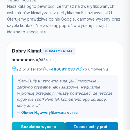
Twoich potrzeb.
Nasz katalog to pewność, że trafisz na zweryfikowanych
instalatorów klimatyzacji z certyfikatem F-gazowym UDT.
Oferujemy prawdziwe opinie Google, darmowe wyceny oraz
szybki kontakt. Nie zwlekaj, poproś o wycenę i znajdź
idealnego specjalistę.
Dobry Klimat
KLIMATYZACJA
★
★
★
★
★
5.0/5
(2 opinii)
22-510 Teratyn
+48668110877
Po umowieniu
"Serwisuję tu zarówno auta, jak i motocykle -
zarówno prywatne, jak i służbowe. Regularnie
wykonuję przeglądy i muszę powiedzieć, że jeszcze
nigdy nie spotkałem tak kompetentnego doradcę,
który zna ..."
— Oliwier H., zweryfikowana opinia
Bezplatna wycena
Zobacz pelny profil