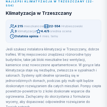
NAJLEPSI KLIMATYZACJA W TRZESZCZANY (22-
554)
Klimatyzacja w Trzeszczany
4 215
mieszkancow
22-554
Hrubieszowski
3
klimatyzacja
4.4/5
srednia ocena
Ostatnia opinia
4 mies. temu
Jeśli szukasz instalatora klimatyzacji w Trzeszczany, dobrze
trafiłeś. W tej miejscowości znajdziesz różnorodne typy
budynków, takie jak bloki mieszkalne bez wentylacji,
kamienice oraz nowoczesne apartamentowce. W gorące lata
klimatyzacja staje się niezbędna, zwłaszcza w sypialniach i
salonach. Systemy split idealnie sprawdzą się w
jednorodzinnych domach, podczas gdy multi-split będzie
doskonałym rozwiązaniem dla całych mieszkań. Pompy ciepła
powietrze-powietrze to z kolei doskonałe wsparcie dla
ogrzewania. Zachęcamy do skorzystania z formularza
wyceny, aby dopasować odpowiednie rozwiązanie do