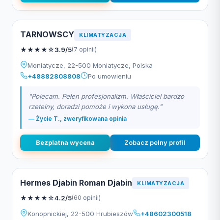
TARNOWSCY
KLIMATYZACJA
★
★
★
★
☆
3.9/5
(7 opinii)
Moniatycze, 22-500 Moniatycze, Polska
+48882808808
Po umowieniu
"Polecam. Pełen profesjonalizm. Właściciel bardzo
rzetelny, doradzi pomoże i wykona usługę."
— Życie T., zweryfikowana opinia
Bezplatna wycena
Zobacz pelny profil
Hermes Djabin Roman Djabin
KLIMATYZACJA
★
★
★
★
☆
4.2/5
(60 opinii)
Konopnickiej, 22-500 Hrubieszów
+48602300518