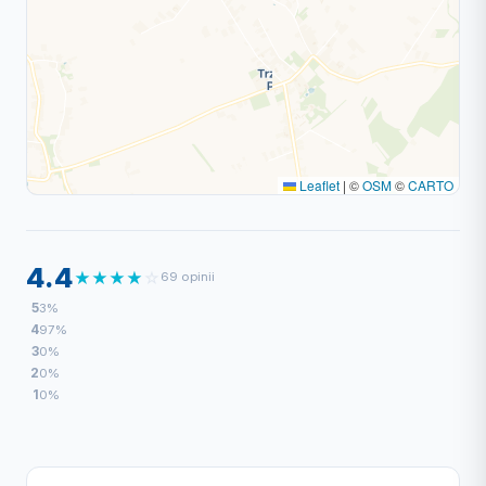
Leaflet
|
©
OSM
©
CARTO
4.4
★
★
★
★
☆
69 opinii
5
3%
4
97%
3
0%
2
0%
1
0%