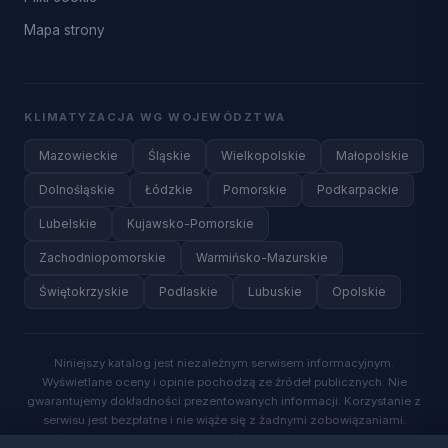
Mapa strony
KLIMATYZACJA WG WOJEWÓDZTWA
Mazowieckie
Śląskie
Wielkopolskie
Małopolskie
Dolnośląskie
Łódzkie
Pomorskie
Podkarpackie
Lubelskie
Kujawsko-Pomorskie
Zachodniopomorskie
Warmińsko-Mazurskie
Świętokrzyskie
Podlaskie
Lubuskie
Opolskie
Niniejszy katalog jest niezależnym serwisem informacyjnym.
Wyświetlane oceny i opinie pochodzą ze źródeł publicznych. Nie
gwarantujemy dokładności prezentowanych informacji. Korzystanie z
serwisu jest bezpłatne i nie wiąże się z żadnymi zobowiązaniami.
Wysyłając zapytanie o wycenę, wyrażasz zgodę na kontakt ze strony