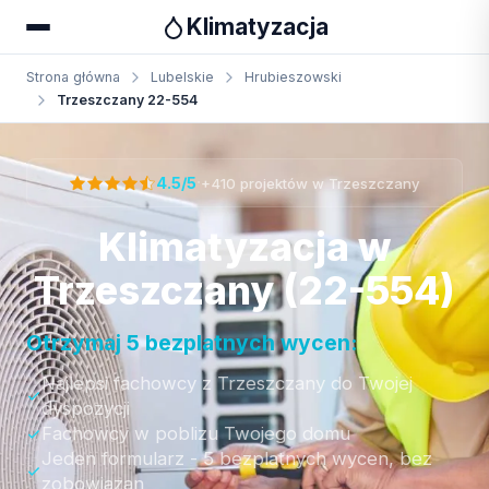
Klimatyzacja
Strona główna
Lubelskie
Hrubieszowski
Trzeszczany 22-554
Otrzymaj bezpłatną wycenę
·
4.5/5
+410 projektów w Trzeszczany
Klimatyzacja w
Trzeszczany (22-554)
Otrzymaj 5 bezplatnych wycen:
Najlepsi fachowcy z Trzeszczany do Twojej
dyspozycji
Fachowcy w poblizu Twojego domu
Jeden formularz - 5 bezplatnych wycen, bez
zobowiazan