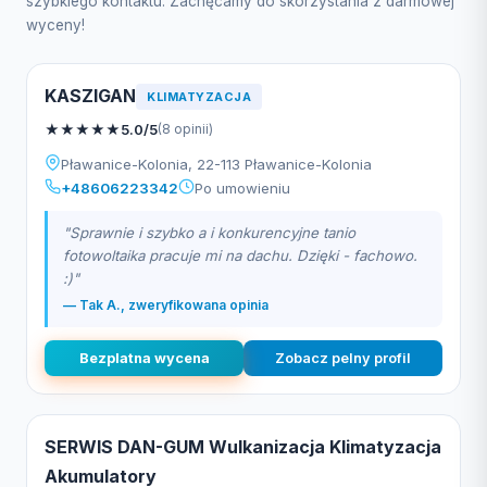
szybkiego kontaktu. Zachęcamy do skorzystania z darmowej
wyceny!
KASZIGAN
KLIMATYZACJA
★
★
★
★
★
5.0/5
(8 opinii)
Pławanice-Kolonia, 22-113 Pławanice-Kolonia
+48606223342
Po umowieniu
"Sprawnie i szybko a i konkurencyjne tanio
fotowoltaika pracuje mi na dachu. Dzięki - fachowo.
:)"
— Tak A., zweryfikowana opinia
Bezplatna wycena
Zobacz pelny profil
SERWIS DAN-GUM Wulkanizacja Klimatyzacja
Akumulatory