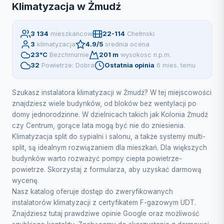
Klimatyzacja w Żmudź
3 134
mieszkancow
22-114
Chełmski
3
klimatyzacja
4.9/5
srednia ocena
23°C
Bezchmurnie
201 m
wysokosc n.p.m.
32
Powietrze: Dobra
Ostatnia opinia
6 mies. temu
Szukasz instalatora klimatyzacji w Żmudź? W tej miejscowości
znajdziesz wiele budynków, od bloków bez wentylacji po
domy jednorodzinne. W dzielnicach takich jak Kolonia Żmudź
czy Centrum, gorące lata mogą być nie do zniesienia.
Klimatyzacja split do sypialni i salonu, a także systemy multi-
split, są idealnym rozwiązaniem dla mieszkań. Dla większych
budynków warto rozważyć pompy ciepła powietrze-
powietrze. Skorzystaj z formularza, aby uzyskać darmową
wycenę.
Nasz katalog oferuje dostęp do zweryfikowanych
instalatorów klimatyzacji z certyfikatem F-gazowym UDT.
Znajdziesz tutaj prawdziwe opinie Google oraz możliwość