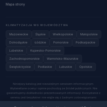
Mapa strony
KLIMATYZACJA WG WOJEWÓDZTWA
Mazowieckie
Śląskie
Wielkopolskie
Małopolskie
Dolnośląskie
Łódzkie
Pomorskie
Podkarpackie
Lubelskie
Kujawsko-Pomorskie
Zachodniopomorskie
Warmińsko-Mazurskie
Świętokrzyskie
Podlaskie
Lubuskie
Opolskie
Niniejszy katalog jest niezależnym serwisem informacyjnym.
Wyświetlane oceny i opinie pochodzą ze źródeł publicznych. Nie
gwarantujemy dokładności prezentowanych informacji. Korzystanie z
serwisu jest bezpłatne i nie wiąże się z żadnymi zobowiązaniami.
Wysyłając zapytanie o wycenę, wyrażasz zgodę na kontakt ze strony
wykwalifikowanych specjalistów.