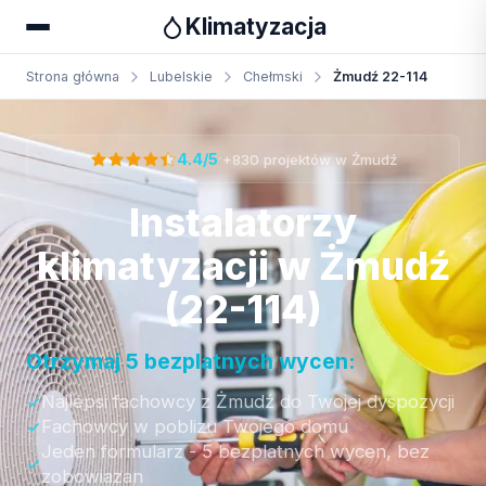
Klimatyzacja
Strona główna
Lubelskie
Chełmski
Żmudź 22-114
Otrzymaj bezpłatną wycenę
·
4.4/5
+830 projektów w Żmudź
Instalatorzy
klimatyzacji w Żmudź
(22-114)
Otrzymaj 5 bezplatnych wycen:
Najlepsi fachowcy z Żmudź do Twojej dyspozycji
Fachowcy w poblizu Twojego domu
Jeden formularz - 5 bezplatnych wycen, bez
zobowiazan