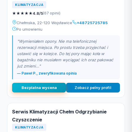
KLIMATYZACJA
★
★
★
★
★
4.8/5
(67 opinii)
Chełmska, 22-120 Wojsławice
+48725725785
Po umowieniu
"Wymieniałem opony. Nie ma telefonicznej
rezerwacji miejsca. Po prostu trzeba przyjechać i
ustawić się w kolejce. Do tej pory mając koła w
bagażniku nie musiałem wyciągać ich oraz pakować
już zmieni..."
— Paweł P., zweryfikowana opinia
Bezplatna wycena
Zobacz pelny profil
Serwis Klimatyzacji Chełm Odgrzybianie
Czyszczenie
KLIMATYZACJA