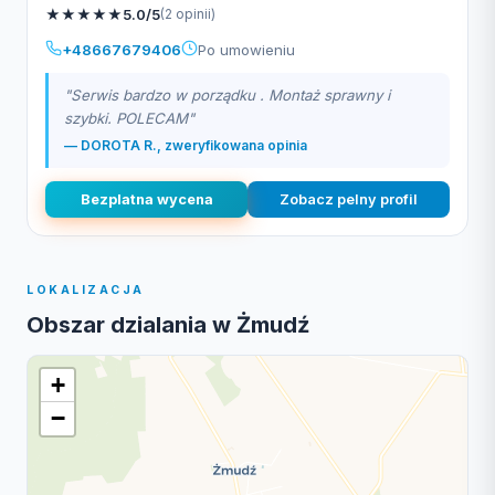
★
★
★
★
★
5.0/5
(2 opinii)
+48667679406
Po umowieniu
"Serwis bardzo w porządku . Montaż sprawny i
szybki. POLECAM"
— DOROTA R., zweryfikowana opinia
Bezplatna wycena
Zobacz pelny profil
LOKALIZACJA
Obszar dzialania w Żmudź
+
−