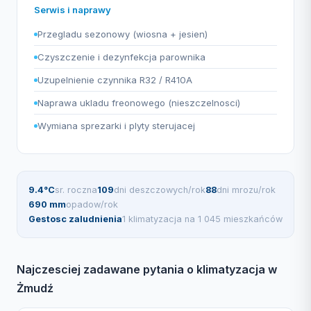
Serwis i naprawy
Przegladu sezonowy (wiosna + jesien)
Czyszczenie i dezynfekcja parownika
Uzupelnienie czynnika R32 / R410A
Naprawa ukladu freonowego (nieszczelnosci)
Wymiana sprezarki i plyty sterujacej
9.4°C
sr. roczna
109
dni deszczowych/rok
88
dni mrozu/rok
690 mm
opadow/rok
Gestosc zaludnienia
1 klimatyzacja na 1 045 mieszkańców
Najczesciej zadawane pytania o klimatyzacja w
Żmudź