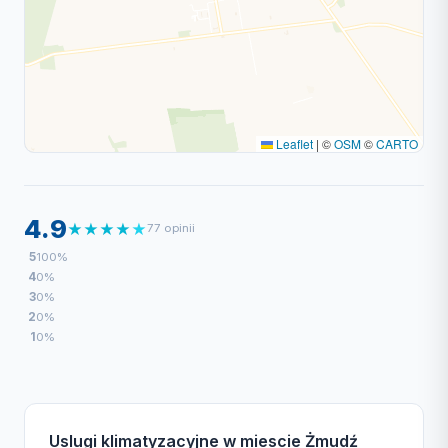
Leaflet
|
©
OSM
©
CARTO
4.9
★
★
★
★
★
77 opinii
5
100%
4
0%
3
0%
2
0%
1
0%
Uslugi klimatyzacyjne w miescie Żmudź