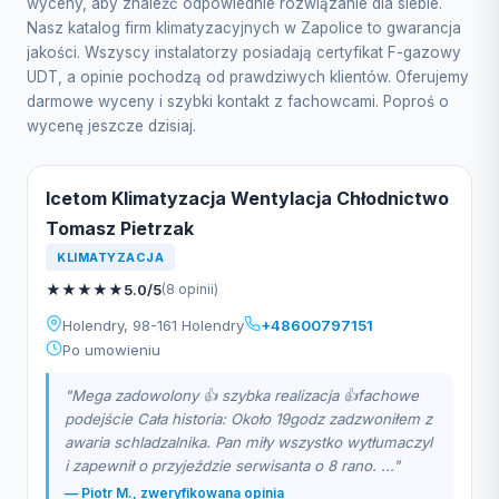
wyceny, aby znaleźć odpowiednie rozwiązanie dla siebie.
Nasz katalog firm klimatyzacyjnych w Zapolice to gwarancja
jakości. Wszyscy instalatorzy posiadają certyfikat F-gazowy
UDT, a opinie pochodzą od prawdziwych klientów. Oferujemy
darmowe wyceny i szybki kontakt z fachowcami. Poproś o
wycenę jeszcze dzisiaj.
Icetom Klimatyzacja Wentylacja Chłodnictwo
Tomasz Pietrzak
KLIMATYZACJA
★
★
★
★
★
5.0/5
(8 opinii)
Holendry, 98-161 Holendry
+48600797151
Po umowieniu
"Mega zadowolony 👍 szybka realizacja 👍fachowe
podejście Cała historia: Około 19godz zadzwoniłem z
awaria schladzalnika. Pan miły wszystko wytłumaczyl
i zapewnił o przyjeździe serwisanta o 8 rano. ..."
— Piotr M., zweryfikowana opinia