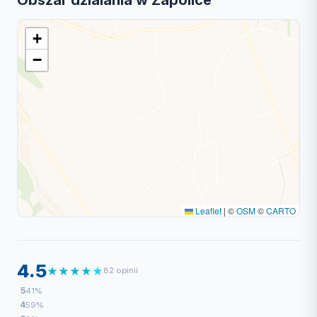
Obszar dzialania w Zapolice
+
−
Leaflet
|
©
OSM
©
CARTO
4.5
★
★
★
★
★
82 opinii
5
41%
4
59%