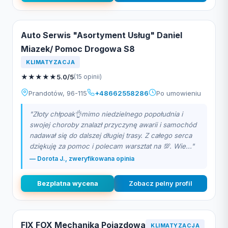
Auto Serwis "Asortyment Usług" Daniel
Miazek/ Pomoc Drogowa S8
KLIMATYZACJA
★
★
★
★
★
5.0/5
(15 opinii)
Prandotów, 96-115
+48662558286
Po umowieniu
"Złoty chłpoak👌mimo niedzielnego popołudnia i
swojej choroby znalazł przyczynę awarii i samochód
nadawał się do dalszej długiej trasy. Z całego serca
dziękuję za pomoc i polecam warsztat na 💯. Wie..."
— Dorota J., zweryfikowana opinia
Bezplatna wycena
Zobacz pelny profil
FIX FOX Mechanika Pojazdowa
KLIMATYZACJA