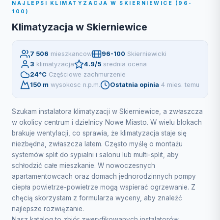
NAJLEPSI KLIMATYZACJA W SKIERNIEWICE (96-
100)
Klimatyzacja w Skierniewice
7 506
mieszkancow
96-100
Skierniewicki
3
klimatyzacja
4.9/5
srednia ocena
24°C
Częściowe zachmurzenie
150 m
wysokosc n.p.m.
Ostatnia opinia
4 mies. temu
Szukam instalatora klimatyzacji w Skierniewice, a zwłaszcza
w okolicy centrum i dzielnicy Nowe Miasto. W wielu blokach
brakuje wentylacji, co sprawia, że klimatyzacja staje się
niezbędna, zwłaszcza latem. Często myślę o montażu
systemów split do sypialni i salonu lub multi-split, aby
schłodzić całe mieszkanie. W nowoczesnych
apartamentowcach oraz domach jednorodzinnych pompy
ciepła powietrze-powietrze mogą wspierać ogrzewanie. Z
chęcią skorzystam z formularza wyceny, aby znaleźć
najlepsze rozwiązanie.
Nasz katalog to zbiór zweryfikowanych instalatorów