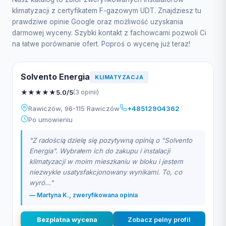
klimatyzacji z certyfikatem F-gazowym UDT. Znajdziesz tu
prawdziwe opinie Google oraz możliwość uzyskania
darmowej wyceny. Szybki kontakt z fachowcami pozwoli Ci
na łatwe porównanie ofert. Poproś o wycenę już teraz!
Solvento Energia
KLIMATYZACJA
★
★
★
★
★
5.0/5
(3 opinii)
Rawiczów, 96-115 Rawiczów
+48512904362
Po umowieniu
"Z radością dzielę się pozytywną opinią o "Solvento
Energia". Wybrałem ich do zakupu i instalacji
klimatyzacji w moim mieszkaniu w bloku i jestem
niezwykle usatysfakcjonowany wynikami. To, co
wyró..."
— Martyna K., zweryfikowana opinia
Bezplatna wycena
Zobacz pelny profil