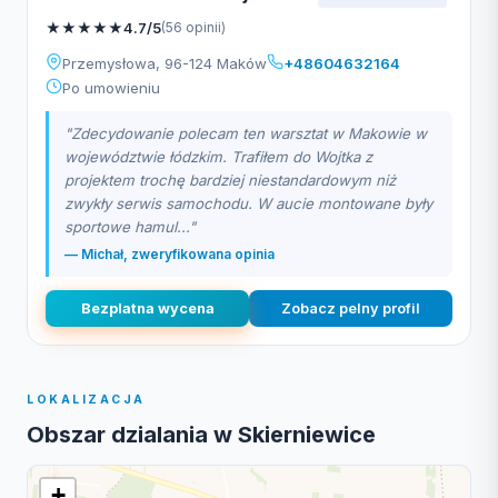
★
★
★
★
★
4.7/5
(56 opinii)
Przemysłowa, 96-124 Maków
+48604632164
Po umowieniu
"Zdecydowanie polecam ten warsztat w Makowie w
województwie łódzkim. Trafiłem do Wojtka z
projektem trochę bardziej niestandardowym niż
zwykły serwis samochodu. W aucie montowane były
sportowe hamul..."
— Michał, zweryfikowana opinia
Bezplatna wycena
Zobacz pelny profil
LOKALIZACJA
Obszar dzialania w Skierniewice
+