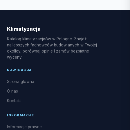
sezonie wiosenno-letnim czas oczekiwania może się
W Skierniewice dostępne są różne usługi
wydłużyć.
klimatyzacyjne, w tym montaż systemów split i multi-
split, pompy ciepła powietrze-powietrze, serwis
sezonowy, czyszczenie i dezynfekcja parownika,
Klimatyzacja
naprawy układu freonowego oraz uzupełnianie
Katalog klimatyzacjaów w Pologne. Znajdź
czynnika R32.
najlepszych fachowców budowlanych w Twojej
okolicy, porównaj opinie i zamów bezpłatne
wyceny.
NAWIGACJA
Strona główna
O nas
Kontakt
INFORMACJE
Informacje prawne