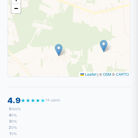
−
Leaflet
|
©
OSM
©
CARTO
4.9
★
★
★
★
★
74 opinii
5
100%
4
0%
3
0%
2
0%
1
0%