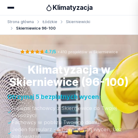
Klimatyzacja
Strona główna
Łódzkie
Skierniewicki
Skierniewice 96-100
Otrzymaj bezpłatną wycenę
·
4.7/5
+410 projektów w Skierniewice
Klimatyzacja w
Skierniewice (96-100)
Otrzymaj 5 bezplatnych wycen:
Najlepsi fachowcy z Skierniewice do Twojej
dyspozycji
Fachowcy w poblizu Twojego domu
Jeden formularz - 5 bezplatnych wycen, bez
zobowiazan