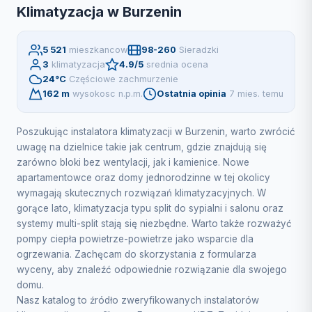
Klimatyzacja w Burzenin
5 521
mieszkancow
98-260
Sieradzki
3
klimatyzacja
4.9/5
srednia ocena
24°C
Częściowe zachmurzenie
162 m
wysokosc n.p.m.
Ostatnia opinia
7 mies. temu
Poszukując instalatora klimatyzacji w Burzenin, warto zwrócić
uwagę na dzielnice takie jak centrum, gdzie znajdują się
zarówno bloki bez wentylacji, jak i kamienice. Nowe
apartamentowce oraz domy jednorodzinne w tej okolicy
wymagają skutecznych rozwiązań klimatyzacyjnych. W
gorące lato, klimatyzacja typu split do sypialni i salonu oraz
systemy multi-split stają się niezbędne. Warto także rozważyć
pompy ciepła powietrze-powietrze jako wsparcie dla
ogrzewania. Zachęcam do skorzystania z formularza
wyceny, aby znaleźć odpowiednie rozwiązanie dla swojego
domu.
Nasz katalog to źródło zweryfikowanych instalatorów