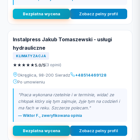
Bezplatna wycena
Zobacz pelny profil
Instalpress Jakub Tomaszewski - usługi
hydrauliczne
KLIMATYZACJA
★
★
★
★
★
5.0/5
(3 opinii)
Okręglica, 98-200 Sieradz
+48514469128
Po umowieniu
"Praca wykonana rzetelnie i w terminie, widać ze
chłopak który się tym zajmuje, żyje tym na codzień i
ma fach w reku. Szczerze polecam."
— Wiktor F., zweryfikowana opinia
Bezplatna wycena
Zobacz pelny profil