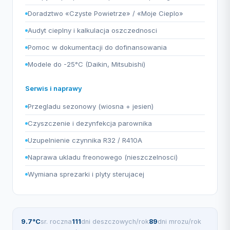
Doradztwo «Czyste Powietrze» / «Moje Cieplo»
Audyt cieplny i kalkulacja oszczednosci
Pomoc w dokumentacji do dofinansowania
Modele do -25°C (Daikin, Mitsubishi)
Serwis i naprawy
Przegladu sezonowy (wiosna + jesien)
Czyszczenie i dezynfekcja parownika
Uzupelnienie czynnika R32 / R410A
Naprawa ukladu freonowego (nieszczelnosci)
Wymiana sprezarki i plyty sterujacej
9.7°C
sr. roczna
111
dni deszczowych/rok
89
dni mrozu/rok