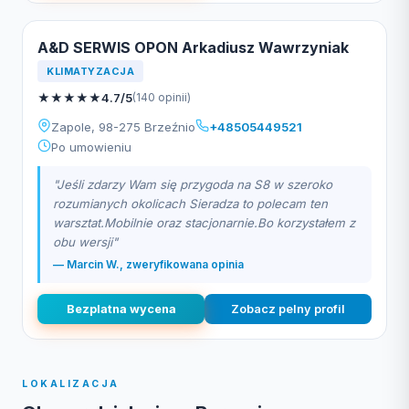
A&D SERWIS OPON Arkadiusz Wawrzyniak
KLIMATYZACJA
★
★
★
★
★
4.7/5
(140 opinii)
Zapole, 98-275 Brzeźnio
+48505449521
Po umowieniu
"Jeśli zdarzy Wam się przygoda na S8 w szeroko
rozumianych okolicach Sieradza to polecam ten
warsztat.Mobilnie oraz stacjonarnie.Bo korzystałem z
obu wersji"
— Marcin W., zweryfikowana opinia
Bezplatna wycena
Zobacz pelny profil
LOKALIZACJA