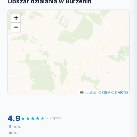
Obszar dzialania w Burzenin
+
−
Leaflet
|
©
OSM
©
CARTO
4.9
★
★
★
★
★
173 opinii
5
100%
4
0%