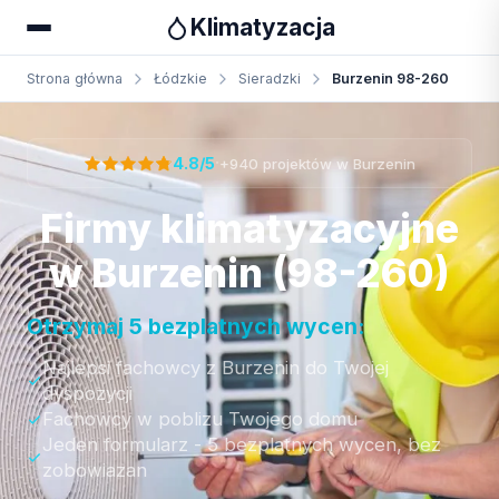
Klimatyzacja
Strona główna
Łódzkie
Sieradzki
Burzenin 98-260
Otrzymaj bezpłatną wycenę
·
4.8/5
+940 projektów w Burzenin
Firmy klimatyzacyjne
w Burzenin (98-260)
Otrzymaj 5 bezplatnych wycen:
Najlepsi fachowcy z Burzenin do Twojej
dyspozycji
Fachowcy w poblizu Twojego domu
Jeden formularz - 5 bezplatnych wycen, bez
zobowiazan