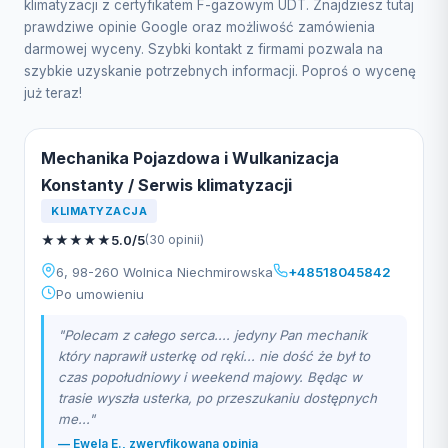
klimatyzacji z certyfikatem F-gazowym UDT. Znajdziesz tutaj
prawdziwe opinie Google oraz możliwość zamówienia
darmowej wyceny. Szybki kontakt z firmami pozwala na
szybkie uzyskanie potrzebnych informacji. Poproś o wycenę
już teraz!
Mechanika Pojazdowa i Wulkanizacja
Konstanty / Serwis klimatyzacji
KLIMATYZACJA
★
★
★
★
★
5.0/5
(30 opinii)
6, 98-260 Wolnica Niechmirowska
+48518045842
Po umowieniu
"Polecam z całego serca.... jedyny Pan mechanik
który naprawił usterkę od ręki... nie dość że był to
czas popołudniowy i weekend majowy. Będąc w
trasie wyszła usterka, po przeszukaniu dostępnych
me..."
— Ewela E., zweryfikowana opinia