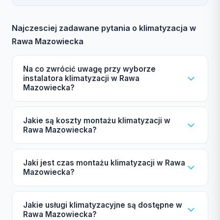
Najczesciej zadawane pytania o klimatyzacja w
Rawa Mazowiecka
Na co zwrócić uwagę przy wyborze
instalatora klimatyzacji w Rawa
Mazowiecka?
Wybierając instalatora klimatyzacji w Rawa
Jakie są koszty montażu klimatyzacji w
Mazowiecka, zwróć uwagę na certyfikat F-gazowy
Rawa Mazowiecka?
UDT, ubezpieczenie OC, autoryzacje producentów
Daikin, Mitsubishi, Samsung, gwarancję oraz opinie
Koszt montażu klimatyzacji w Rawa Mazowiecka
Jaki jest czas montażu klimatyzacji w Rawa
innych klientów. Nasz katalog zawiera
zależy od mocy urządzenia (2,5-7 kW), liczby
Mazowiecka?
zweryfikowane firmy, które spełniają te wymagania.
jednostek wewnętrznych (split lub multi-split), marki
(ekonomiczna lub premium) oraz długości instalacji
Typowy czas montażu klimatyzacji split w Rawa
Jakie usługi klimatyzacyjne są dostępne w
miedzianej. Zachęcamy do skorzystania z darmowej
Mazowiecka wynosi od 4 do 8 godzin, natomiast dla
Rawa Mazowiecka?
wyceny.