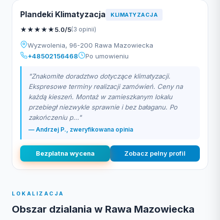
Plandeki Klimatyzacja
KLIMATYZACJA
★
★
★
★
★
5.0/5
(3 opinii)
Wyzwolenia, 96-200 Rawa Mazowiecka
+48502156468
Po umowieniu
"Znakomite doradztwo dotyczące klimatyzacji.
Ekspresowe terminy realizacji zamówień. Ceny na
każdą kieszeń. Montaż w zamieszkanym lokalu
przebiegł niezwykle sprawnie i bez bałaganu. Po
zakończeniu p..."
— Andrzej P., zweryfikowana opinia
Bezplatna wycena
Zobacz pelny profil
LOKALIZACJA
Obszar dzialania w Rawa Mazowiecka