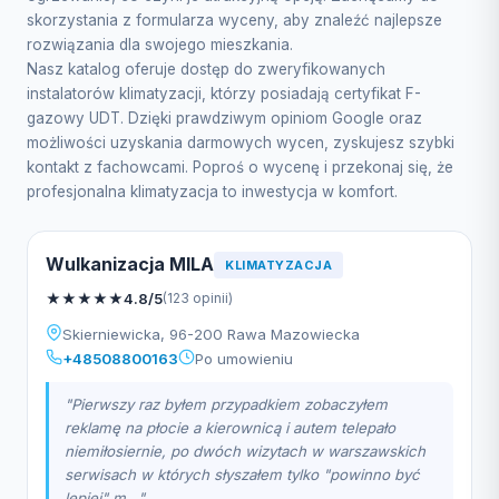
skorzystania z formularza wyceny, aby znaleźć najlepsze
rozwiązania dla swojego mieszkania.
Nasz katalog oferuje dostęp do zweryfikowanych
instalatorów klimatyzacji, którzy posiadają certyfikat F-
gazowy UDT. Dzięki prawdziwym opiniom Google oraz
możliwości uzyskania darmowych wycen, zyskujesz szybki
kontakt z fachowcami. Poproś o wycenę i przekonaj się, że
profesjonalna klimatyzacja to inwestycja w komfort.
Wulkanizacja MILA
KLIMATYZACJA
★
★
★
★
★
4.8/5
(123 opinii)
Skierniewicka, 96-200 Rawa Mazowiecka
+48508800163
Po umowieniu
"Pierwszy raz byłem przypadkiem zobaczyłem
reklamę na płocie a kierownicą i autem telepało
niemiłosiernie, po dwóch wizytach w warszawskich
serwisach w których słyszałem tylko "powinno być
lepiej" m..."