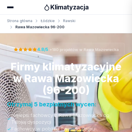
Klimatyzacja
Strona główna
Łódzkie
Rawski
Rawa Mazowiecka 96-200
Otrzymaj bezpłatną wycenę
·
4.8/5
+180 projektów w Rawa Mazowiecka
Firmy klimatyzacyjne
w Rawa Mazowiecka
(96-200)
Otrzymaj 5 bezplatnych wycen:
Najlepsi fachowcy z Rawa Mazowiecka do
Twojej dyspozycji
Fachowcy w poblizu Twojego domu