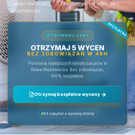
Jeden formularz - 5 bezplatnych wycen, bez
zobowiazan
PORÓWNAJ CENY
OTRZYMAJ 5 WYCEN
BEZ ZOBOWIĄZAŃ W 48H
Porównaj najlepszych klimatyzacjaów w
Rawa Mazowiecka. Bez zobowiązań,
100% bezpłatnie.
Otrzymaj bezpłatne wyceny
64 zapytań o wycenę dzisiaj