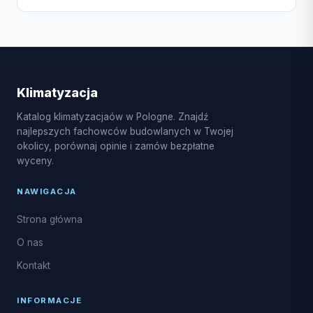
systemu multi-split od 1 do 3 dni. Pamiętaj, że sezon
wiosna-lato może wydłużyć czas oczekiwania.
W Rawa Mazowiecka dostępne są usługi montażu
klimatyzacji split i multi-split, pompy ciepła
powietrze-powietrze, serwis sezonowy,
czyszczenie i dezynfekcja parownika, naprawy
Klimatyzacja
układu freonowego oraz uzupełnianie czynnika R32.
Katalog klimatyzacjaów w Pologne. Znajdź
najlepszych fachowców budowlanych w Twojej
okolicy, porównaj opinie i zamów bezpłatne
wyceny.
NAWIGACJA
Strona główna
O nas
Kontakt
INFORMACJE