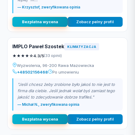
— Krzysztof, zweryfikowana opinia
Bezplatna wycena
Zobacz pelny profil
IMPLO Paweł Szostek
KLIMATYZACJA
★
★
★
★
☆
4.3/5
(33 opinii)
Wyzwolenia, 96-200 Rawa Mazowiecka
+48502156468
Po umowieniu
"Jeśli chcesz żeby zrobione było jakoś to nie jest to
firma dla ciebie. Jeśli jednak wolał byś zamiast tego
jakość to zdecydowanie dobrze trafiłeś."
— Michał N., zweryfikowana opinia
Bezplatna wycena
Zobacz pelny profil