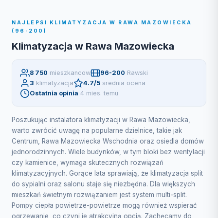
NAJLEPSI KLIMATYZACJA W RAWA MAZOWIECKA
(96-200)
Klimatyzacja w Rawa Mazowiecka
8 750
mieszkancow
96-200
Rawski
3
klimatyzacja
4.7/5
srednia ocena
Ostatnia opinia
4 mies. temu
Poszukując instalatora klimatyzacji w Rawa Mazowiecka,
warto zwrócić uwagę na popularne dzielnice, takie jak
Centrum, Rawa Mazowiecka Wschodnia oraz osiedla domów
jednorodzinnych. Wiele budynków, w tym bloki bez wentylacji
czy kamienice, wymaga skutecznych rozwiązań
klimatyzacyjnych. Gorące lata sprawiają, że klimatyzacja split
do sypialni oraz salonu staje się niezbędna. Dla większych
mieszkań świetnym rozwiązaniem jest system multi-split.
Pompy ciepła powietrze-powietrze mogą również wspierać
ogrzewanie, co czyni je atrakcyjną opcją. Zachęcamy do