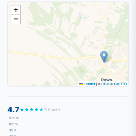
+
−
Leaflet
|
©
OSM
©
CARTO
4.7
★
★
★
★
★
159 opinii
5
79%
4
21%
3
0%