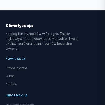
wiosenno-letnim czas oczekiwania może się
W Żytno dostępne są usługi takie jak montaż
wydłużyć.
systemów split i multi-split, pompy ciepła powietrze-
powietrze, serwis sezonowy, czyszczenie i
dezynfekcja parownika, naprawy układu
Klimatyzacja
freonowego oraz uzupełnianie czynnika R32.
Katalog klimatyzacjaów w Pologne. Znajdź
najlepszych fachowców budowlanych w Twojej
okolicy, porównaj opinie i zamów bezpłatne
wyceny.
NAWIGACJA
Strona główna
O nas
Kontakt
INFORMACJE
Informacje prawne