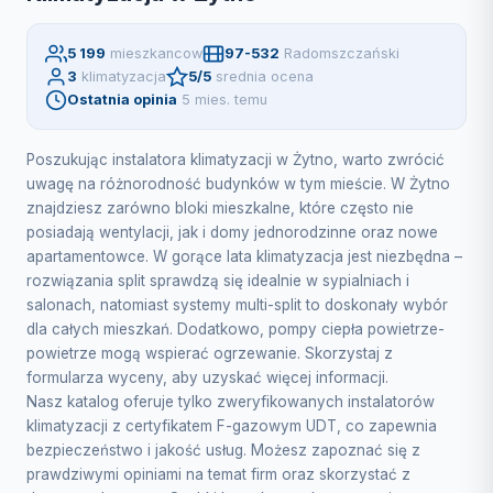
5 199
mieszkancow
97-532
Radomszczański
3
klimatyzacja
5/5
srednia ocena
Ostatnia opinia
5 mies. temu
Poszukując instalatora klimatyzacji w Żytno, warto zwrócić
uwagę na różnorodność budynków w tym mieście. W Żytno
znajdziesz zarówno bloki mieszkalne, które często nie
posiadają wentylacji, jak i domy jednorodzinne oraz nowe
apartamentowce. W gorące lata klimatyzacja jest niezbędna –
rozwiązania split sprawdzą się idealnie w sypialniach i
salonach, natomiast systemy multi-split to doskonały wybór
dla całych mieszkań. Dodatkowo, pompy ciepła powietrze-
powietrze mogą wspierać ogrzewanie. Skorzystaj z
formularza wyceny, aby uzyskać więcej informacji.
Nasz katalog oferuje tylko zweryfikowanych instalatorów
klimatyzacji z certyfikatem F-gazowym UDT, co zapewnia
bezpieczeństwo i jakość usług. Możesz zapoznać się z
prawdziwymi opiniami na temat firm oraz skorzystać z