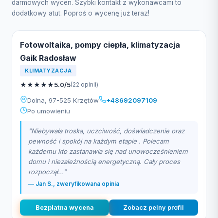
darmowych wycen. Szybki kontakt z wykonawcami to
dodatkowy atut. Poproś o wycenę już teraz!
Fotowoltaika, pompy ciepła, klimatyzacja
Gaik Radosław
KLIMATYZACJA
★
★
★
★
★
5.0/5
(22 opinii)
Dolna, 97-525 Krzętów
+48692097109
Po umowieniu
"Niebywała troska, uczciwość, doświadczenie oraz
pewność i spokój na każdym etapie . Polecam
każdemu kto zastanawia się nad unowocześnieniem
domu i niezależnością energetyczną. Cały proces
rozpoczął..."
— Jan S., zweryfikowana opinia
Bezplatna wycena
Zobacz pelny profil