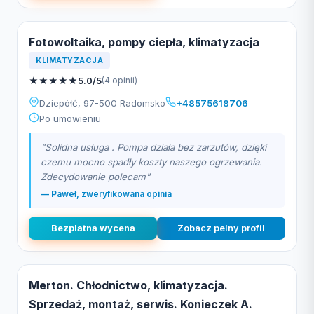
Fotowoltaika, pompy ciepła, klimatyzacja
KLIMATYZACJA
★
★
★
★
★
5.0/5
(4 opinii)
Dziepółć, 97-500 Radomsko
+48575618706
Po umowieniu
"Solidna usługa . Pompa działa bez zarzutów, dzięki
czemu mocno spadły koszty naszego ogrzewania.
Zdecydowanie polecam"
— Paweł, zweryfikowana opinia
Bezplatna wycena
Zobacz pelny profil
Merton. Chłodnictwo, klimatyzacja.
Sprzedaż, montaż, serwis. Konieczek A.