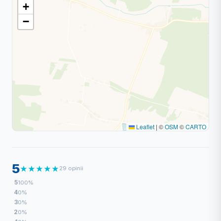
+
−
Leaflet
|
©
OSM
©
CARTO
5
★
★
★
★
★
29 opinii
5
100%
4
0%
3
0%
2
0%