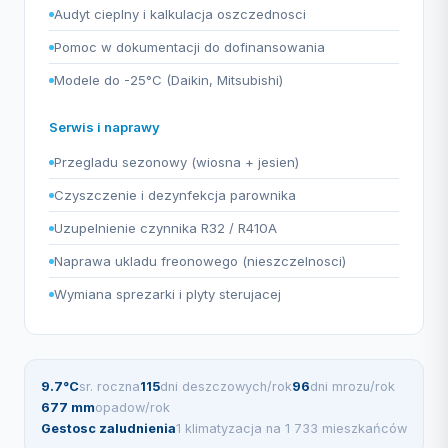
Audyt cieplny i kalkulacja oszczednosci
Pomoc w dokumentacji do dofinansowania
Modele do -25°C (Daikin, Mitsubishi)
Serwis i naprawy
Przegladu sezonowy (wiosna + jesien)
Czyszczenie i dezynfekcja parownika
Uzupelnienie czynnika R32 / R410A
Naprawa ukladu freonowego (nieszczelnosci)
Wymiana sprezarki i plyty sterujacej
9.7°C
sr. roczna
115
dni deszczowych/rok
96
dni mrozu/rok
677 mm
opadow/rok
Gestosc zaludnienia
1 klimatyzacja na 1 733 mieszkańców