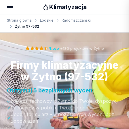
Klimatyzacja
Strona główna
Łódzkie
Radomszczański
Żytno 97-532
Otrzymaj bezpłatną wycenę
·
4.5/5
+180 projektów w Żytno
Firmy klimatyzacyjne
w Żytno (97-532)
Otrzymaj 5 bezplatnych wycen:
Najlepsi fachowcy z Żytno do Twojej dyspozycji
Fachowcy w poblizu Twojego domu
Jeden formularz - 5 bezplatnych wycen, bez
zobowiazan