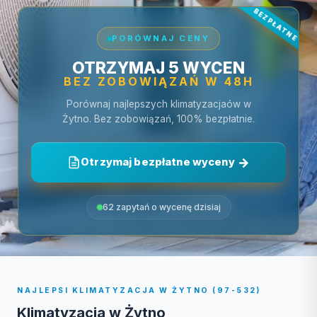
PORÓWNAJ CENY
OTRZYMAJ 5 WYCEN
BEZ ZOBOWIĄZAŃ W 48H
Porównaj najlepszych klimatyzacjaów w
Żytno. Bez zobowiązań, 100% bezpłatnie.
Otrzymaj bezpłatne wyceny
62 zapytań o wycenę dzisiaj
NAJLEPSI KLIMATYZACJA W ŻYTNO (97-532)
Klimatyzacja w Żytno