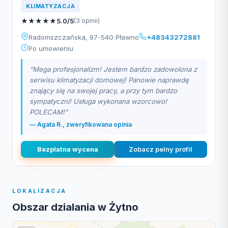
KLIMATYZACJA
★
★
★
★
★
5.0/5
(3 opinii)
Radomszczańska, 97-540 Pławno
+48343272881
Po umowieniu
"Mega profesjonalizm! Jestem bardzo zadowolona z
serwisu klimatyzacji domowej! Panowie naprawdę
znający się na swojej pracy, a przy tym bardzo
sympatyczni! Usługa wykonana wzorcowo!
POLECAM!"
— Agata R., zweryfikowana opinia
Bezplatna wycena
Zobacz pelny profil
LOKALIZACJA
Obszar dzialania w Żytno