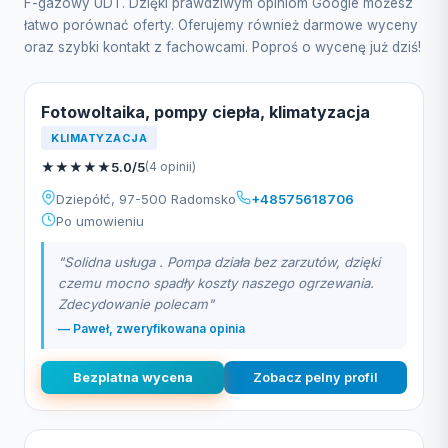
F-gazowy UDT. Dzięki prawdziwym opiniom Google możesz
łatwo porównać oferty. Oferujemy również darmowe wyceny
oraz szybki kontakt z fachowcami. Poproś o wycenę już dziś!
Fotowoltaika, pompy ciepła, klimatyzacja
KLIMATYZACJA
★
★
★
★
★
5.0/5
(4 opinii)
Dziepółć, 97-500 Radomsko
+48575618706
Po umowieniu
"Solidna usługa . Pompa działa bez zarzutów, dzięki
czemu mocno spadły koszty naszego ogrzewania.
Zdecydowanie polecam"
— Paweł, zweryfikowana opinia
Bezplatna wycena
Zobacz pelny profil