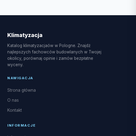
wydłużyć.
Oferujemy montaż systemów split, multi-split, pompy
ciepła powietrze-powietrze, serwis sezonowy,
czyszczenie i dezynfekcję parownika, a także
naprawy układu freonowego.
Klimatyzacja
Katalog klimatyzacjaów w Pologne. Znajdź
najlepszych fachowców budowlanych w Twojej
okolicy, porównaj opinie i zamów bezpłatne
wyceny.
NAWIGACJA
Strona główna
O nas
Kontakt
INFORMACJE