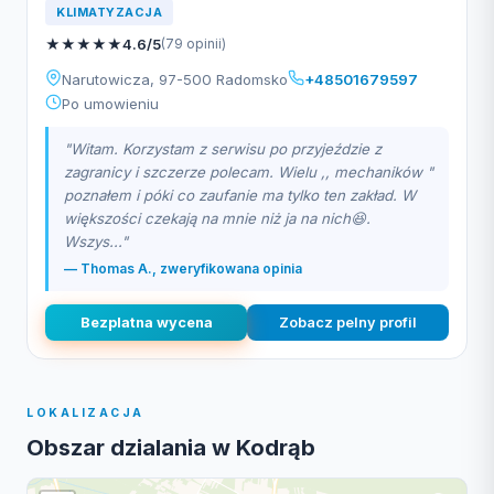
KLIMATYZACJA
★
★
★
★
★
4.6/5
(79 opinii)
Narutowicza, 97-500 Radomsko
+48501679597
Po umowieniu
"Witam. Korzystam z serwisu po przyjeździe z
zagranicy i szczerze polecam. Wielu ,, mechaników "
poznałem i póki co zaufanie ma tylko ten zakład. W
większości czekają na mnie niż ja na nich😆.
Wszys..."
— Thomas A., zweryfikowana opinia
Bezplatna wycena
Zobacz pelny profil
LOKALIZACJA
Obszar dzialania w Kodrąb