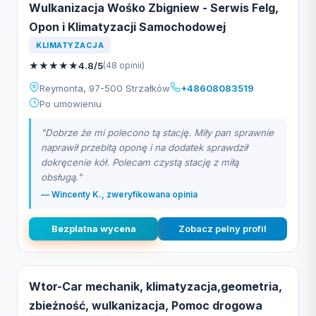
Wulkanizacja Wośko Zbigniew - Serwis Felg,
Opon i Klimatyzacji Samochodowej
KLIMATYZACJA
★
★
★
★
★
4.8/5
(48 opinii)
Reymonta, 97-500 Strzałków
+48608083519
Po umowieniu
"Dobrze że mi polecono tą stację. Miły pan sprawnie
naprawił przebitą oponę i na dodatek sprawdził
dokręcenie kół. Polecam czystą stację z miłą
obsługą."
— Wincenty K., zweryfikowana opinia
Bezplatna wycena
Zobacz pelny profil
Wtor-Car mechanik, klimatyzacja,geometria,
zbieżność, wulkanizacja, Pomoc drogowa