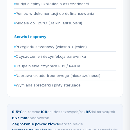
Audyt cieplny i kalkulacja oszczednosci
Pomoc w dokumentacji do dofinansowania
Modele do -25°C (Daikin, Mitsubishi)
Serwis i naprawy
Przegladu sezonowy (wiosna + jesien)
Czyszczenie i dezynfekcja parownika
Uzupelnienie czynnika R32 / R410A
Naprawa ukladu freonowego (nieszczelnosci)
Wymiana sprezarki i plyty sterujacej
9.5°C
sr. roczna
109
dni deszczowych/rok
95
dni mrozu/rok
657 mm
opadow/rok
Zagrozenie powodziowe
Bardzo niskie