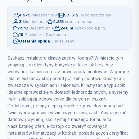
4 575
mieszkancow
97-512
Radomszczański
3
klimatyzacja
4.8/5
srednia ocena
15°C
Bezchmurnie
240 m
wysokosc n.p.m.
19
Powietrze: Doskonała
Ostatnia opinia
5 mies. temu
Szukasz instalatora klimatyzacji w Kodrąb? W mieście tym
znajdują się różne typy budynków, takie jak bloki bez
wentylacji, kamienice oraz nowe apartamentowce. W gorące
lata, mieszkańcy stają przed potrzebą montażu klimatyzacji,
zwłaszcza w sypialniach i salonach. Klimatyzacja typu split
idealnie sprawdzi się w domach jednorodzinnych, a systemy
multi-split będą odpowiednie dla całych mieszkań.
Dodatkowo, pompy ciepła powietrze-powietrze mogą być
świetnym wsparciem w zimowych miesiącach. Aby uzyskać
darmową wycenę, skorzystaj z naszego formularza.
Nasz katalog oferuje dostęp do zweryfikowanych
instalatorów klimatyzacji w Kodrąb, posiadających certyfikat