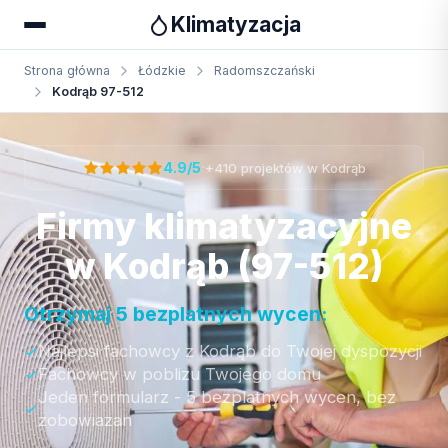
Klimatyzacja
Strona główna
Łódzkie
Radomszczański
Kodrąb 97-512
Otrzymaj bezpłatną wycenę
·
4.9/5
+410 projektów w Kodrąb
Firmy klimatyzacyjne
w Kodrąb (97-512)
Otrzymaj 5 bezplatnych wycen:
Najlepsi fachowcy z Kodrąb do Twojej dyspozycji
Fachowcy w poblizu Twojego domu
Jeden formularz - 5 bezplatnych wycen, bez
zobowiazan