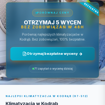
PORÓWNAJ CENY
OTRZYMAJ 5 WYCEN
BEZ ZOBOWIĄZAŃ W 48H
Porównaj najlepszych klimatyzacjaów w
Kodrąb. Bez zobowiązań, 100% bezpłatnie.
Otrzymaj bezpłatne wyceny
71 zapytań o wycenę dzisiaj
NAJLEPSI KLIMATYZACJA W KODRĄB (97-512)
Klimatyzacja w Kodrąb