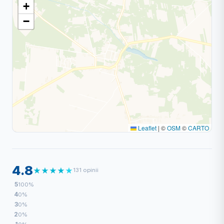
+
−
Leaflet
|
©
OSM
©
CARTO
4.8
★
★
★
★
★
131 opinii
5
100%
4
0%
3
0%
2
0%