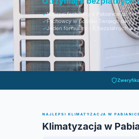
Otrzymaj 5 bezplatnych
Najlepsi fachowcy z Pabianice do Twoj
Fachowcy w poblizu Twojego domu
Jeden formularz - 5 bezplatnych wy
Otrzymaj bezpłatną wycenę
Zweryfik
NAJLEPSI KLIMATYZACJA W PABIANICE
Klimatyzacja w Pabi