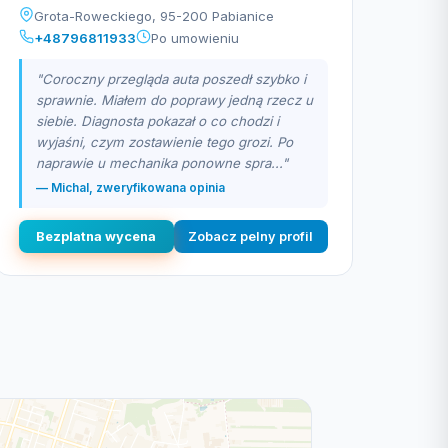
Grota-Roweckiego, 95-200 Pabianice
+48796811933
Po umowieniu
"Coroczny przegląda auta poszedł szybko i
sprawnie. Miałem do poprawy jedną rzecz u
siebie. Diagnosta pokazał o co chodzi i
wyjaśni, czym zostawienie tego grozi. Po
naprawie u mechanika ponowne spra..."
— Michal, zweryfikowana opinia
Bezplatna wycena
Zobacz pelny profil