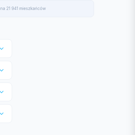
a na 21 941 mieszkańców
,
ć
o
wis