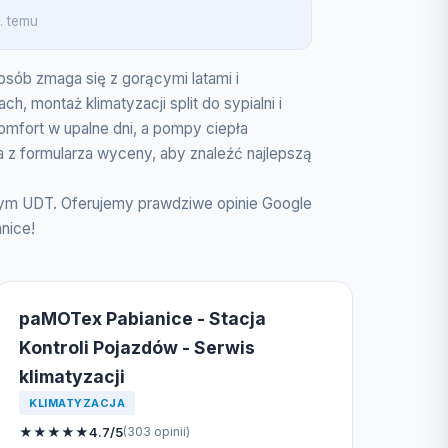
. temu
 osób zmaga się z gorącymi latami i
 montaż klimatyzacji split do sypialni i
omfort w upalne dni, a pompy ciepła
z formularza wyceny, aby znaleźć najlepszą
owym UDT. Oferujemy prawdziwe opinie Google
nice!
paMOTex Pabianice - Stacja
Kontroli Pojazdów - Serwis
klimatyzacji
KLIMATYZACJA
★
★
★
★
★
4.7/5
(303 opinii)