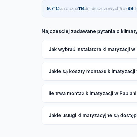
9.7°C
sr. roczna
114
dni deszczowych/rok
89
d
Najczesciej zadawane pytania o klimat
Jak wybrać instalatora klimatyzacji w
Wybierając instalatora klimatyzacji w Pab
Jakie są koszty montażu klimatyzacji
autoryzacje producentów Daikin, Mitsubish
sprawdzonych fachowców.
Koszt montażu klimatyzacji w Pabianice za
Ile trwa montaż klimatyzacji w Pabian
wewnętrznych (split lub multi-split), marki 
Zachęcamy do skorzystania z darmowej w
Typowy montaż klimatyzacji split w Pabiani
Jakie usługi klimatyzacyjne są dostę
3 dni. W sezonie wiosna-lato czas oczekiw
W Pabianice dostępne są usługi montażu kli