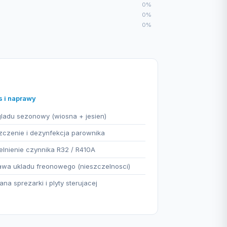
0%
0%
0%
s i naprawy
ladu sezonowy (wiosna + jesien)
czenie i dezynfekcja parownika
lnienie czynnika R32 / R410A
wa ukladu freonowego (nieszczelnosci)
na sprezarki i plyty sterujacej