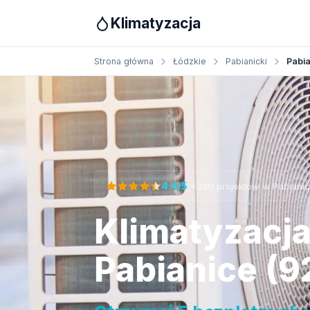
Klimatyzacja
Strona główna
Łódzkie
Pabianicki
Pabi
Otrzymaj bezpłatną wycenę
·
4.4/5
+330 projektów w Pabiani
Klimatyzacj
Pabianice (9