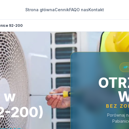
Strona główna
Cennik
FAQ
O nas
Kontakt
anice 92-200
P
OTR
ce
a w
W
BEZ Z
2-200)
Porównaj n
Pabianic