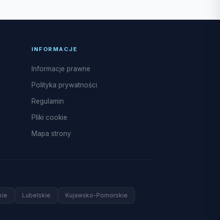
2.
INFORMACJE
Informacje prawne
Polityka prywatności
Regulamin
Pliki cookie
Mapa strony
kie
Lubelskie
Kujawsko-Pomorskie