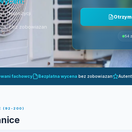
 wycen:
ej dyspozycji
Otrzym
cen, bez zobowiazan
54 z
owani fachowcy
Bezplatna wycena
bez zobowiazan
Auten
 (92-200)
anice