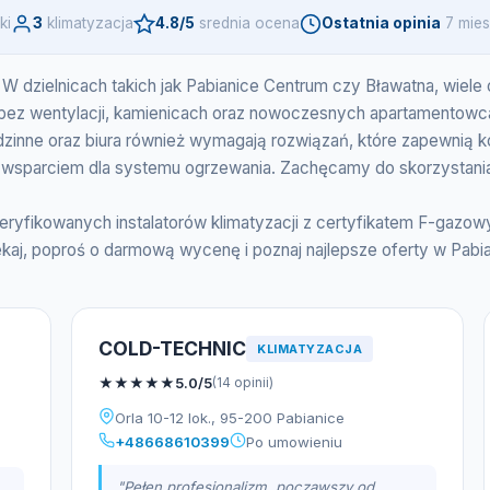
ki
3
klimatyzacja
4.8/5
srednia ocena
Ostatnia opinia
7 mies
? W dzielnicach takich jak Pabianice Centrum czy Bławatna, wiele
bez wentylacji, kamienicach oraz nowoczesnych apartamentowcach,
dzinne oraz biura również wymagają rozwiązań, które zapewnią k
sparciem dla systemu ogrzewania. Zachęcamy do skorzystania 
zweryfikowanych instalatorów klimatyzacji z certyfikatem F-gaz
kaj, poproś o darmową wycenę i poznaj najlepsze oferty w Pabia
COLD-TECHNIC
KLIMATYZACJA
★
★
★
★
★
5.0/5
(14 opinii)
Orla 10-12 lok., 95-200 Pabianice
+48668610399
Po umowieniu
"Pełen profesjonalizm, począwszy od