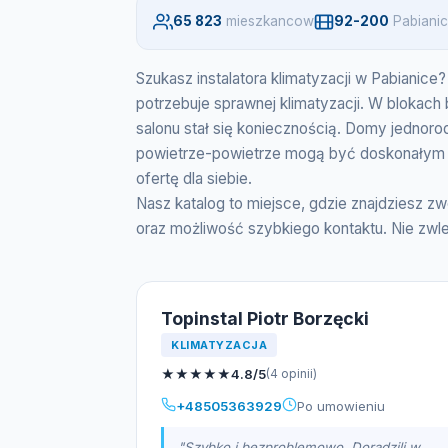
65 823
mieszkancow
92-200
Pabianic
Szukasz instalatora klimatyzacji w Pabianice
potrzebuje sprawnej klimatyzacji. W blokach 
salonu stał się koniecznością. Domy jednoro
powietrze-powietrze mogą być doskonałym w
ofertę dla siebie.
Nasz katalog to miejsce, gdzie znajdziesz 
oraz możliwość szybkiego kontaktu. Nie zwle
Topinstal Piotr Borzęcki
KLIMATYZACJA
★
★
★
★
★
4.8/5
(4 opinii)
+48505363929
Po umowieniu
"Szybko i bezproblemowo. Doradzili w