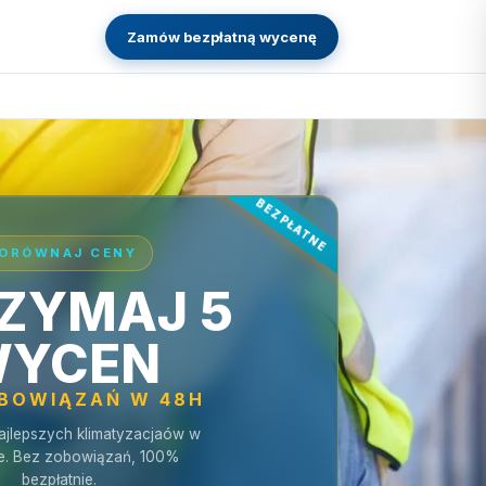
Zamów bezpłatną wycenę
ORÓWNAJ CENY
ZYMAJ 5
YCEN
OBOWIĄZAŃ W 48H
ajlepszych klimatyzacjaów w
e. Bez zobowiązań, 100%
bezpłatnie.