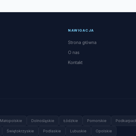
wnika, naprawy układu freonowego oraz uzupełnianie czynnika R3
NAWIGACJA
Strona główna
O nas
Kontakt
Małopolskie
Dolnośląskie
Łódzkie
Pomorskie
Podkarpac
Świętokrzyskie
Podlaskie
Lubuskie
Opolskie