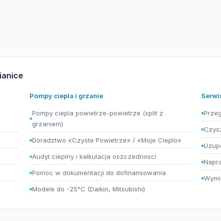
ianice
Pompy ciepla i grzanie
Serwi
Pompy ciepla powietrze-powietrze (split z
Przeg
grzaniem)
Czysz
Doradztwo «Czyste Powietrze» / «Moje Cieplo»
Uzupe
Audyt cieplny i kalkulacja oszczednosci
Napra
Pomoc w dokumentacji do dofinansowania
Wymia
Modele do -25°C (Daikin, Mitsubishi)