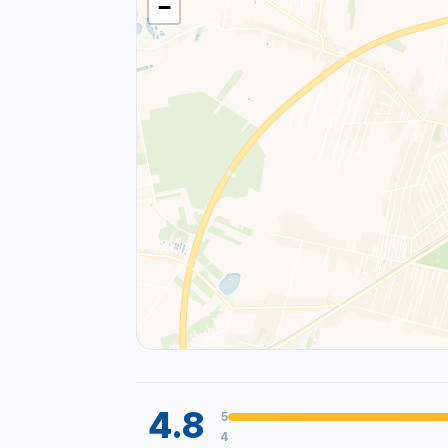
−
4.8
5
4