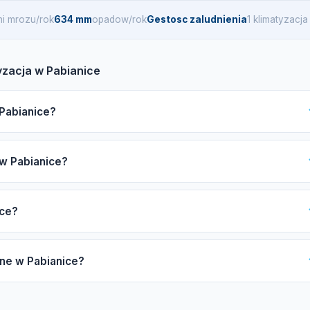
ni mrozu/rok
634 mm
opadow/rok
Gestosc zaludnienia
1 klimatyzacj
yzacja w Pabianice
 Pabianice?
ianice, zwróć uwagę na certyfikat F-gazowy UDT, ubezpieczenie OC
 w Pabianice?
i, Samsung, gwarancję oraz opinie. Nasz katalog pomoże Ci znaleź
leży od mocy urządzenia (zazwyczaj 2,5-7 kW), liczby jednostek
ice?
(ekonomiczna lub premium) oraz długości instalacji miedzianej.
yceny.
ce trwa 4-8 godzin, natomiast montaż multi-split może zająć od 1 d
pne w Pabianice?
ania może się wydłużyć.
matyzacji split, multi-split, pompy ciepła powietrze-powietrze, ser