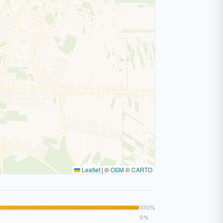
Leaflet
|
©
OSM
©
CARTO
100%
0%