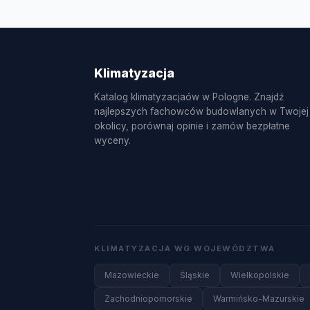
sezonowy, czyszczenie i dezynfekcja paro
Klimatyzacja
Katalog klimatyzacjaów w Pologne. Znajdź
najlepszych fachowców budowlanych w Twojej
okolicy, porównaj opinie i zamów bezpłatne
wyceny.
KLIMATYZACJA WG WOJEWÓDZTWA
Mazowieckie
Śląskie
Wielkopolskie
Zachodniopomorskie
Warmińsko-Mazurskie