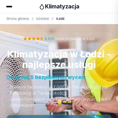
Klimatyzacja
Strona główna
Łódzkie
Łódź
Otrzymaj bezpłatną wycenę
·
4.6/5
+630 projektów w Łódź
Klimatyzacja w Łodzi -
najlepsze usługi
Otrzymaj 5 bezpłatnych wycen:
Najlepsi fachowcy w Łódź do Twojej dyspozycji
Fachowcy w Twojej okolicy
Jeden formularz — 5 bezpłatnych wycen, bez
zobowiązań