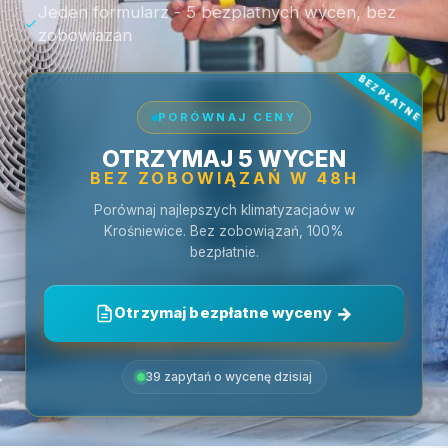
Jeden formularz - 5 bezplatnych wycen, bez
zobowiazan
PORÓWNAJ CENY
OTRZYMAJ 5 WYCEN
BEZ ZOBOWIĄZAŃ W 48H
Porównaj najlepszych klimatyzacjaów w
Krośniewice. Bez zobowiązań, 100%
bezpłatnie.
Otrzymaj bezpłatne wyceny
39 zapytań o wycenę dzisiaj