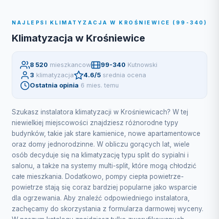
NAJLEPSI KLIMATYZACJA W KROŚNIEWICE (99-340)
Klimatyzacja w Krośniewice
8 520
mieszkancow
99-340
Kutnowski
3
klimatyzacja
4.6/5
srednia ocena
Ostatnia opinia
6 mies. temu
Szukasz instalatora klimatyzacji w Krośniewicach? W tej
niewielkiej miejscowości znajdziesz różnorodne typy
budynków, takie jak stare kamienice, nowe apartamentowce
oraz domy jednorodzinne. W obliczu gorących lat, wiele
osób decyduje się na klimatyzację typu split do sypialni i
salonu, a także na systemy multi-split, które mogą chłodzić
całe mieszkania. Dodatkowo, pompy ciepła powietrze-
powietrze stają się coraz bardziej popularne jako wsparcie
dla ogrzewania. Aby znaleźć odpowiedniego instalatora,
zachęcamy do skorzystania z formularza darmowej wyceny.