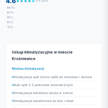
4.6
★
★
★
★
★
314 opinii
5
89%
4
11%
3
0%
2
0%
1
0%
Uslugi klimatyzacyjne w miescie
Krośniewice
Montaz klimatyzacji
Klimatyzacja split (mono-split) do mieszkan i domow
Multi-split 2-5 jednostek wewnetrznych
Klimatyzacja kanalowa ukryta w suficie
Klimatyzacja kasetonowa do biur i lokali