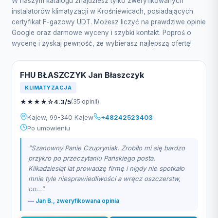
W naszym katalogu znajdziesz tylko zweryfikowanych
instalatorów klimatyzacji w Krośniewicach, posiadających
certyfikat F-gazowy UDT. Możesz liczyć na prawdziwe opinie
Google oraz darmowe wyceny i szybki kontakt. Poproś o
wycenę i zyskaj pewność, że wybierasz najlepszą ofertę!
FHU BŁASZCZYK Jan Błaszczyk
KLIMATYZACJA
★
★
★
★
☆
4.3/5
(35 opinii)
Kajew, 99-340 Kajew
+48242523403
Po umowieniu
"Szanowny Panie Czupryniak. Zrobiło mi się bardzo
przykro po przeczytaniu Pańskiego posta.
Kilkadziesiąt lat prowadzę firmę i nigdy nie spotkało
mnie tyle niesprawiedliwości a wręcz oszczerstw,
co..."
— Jan B., zweryfikowana opinia