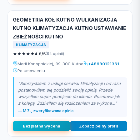
GEOMETRIA KÓŁ KUTNO WULKANIZACJA
KUTNO KLIMATYZACJA KUTNO USTAWIANIE
ZBIEŻNOŚCI KUTNO
KLIMATYZACJA
★
★
★
★
★
4.8/5
(94 opinii)
Marii Konopnickiej, 99-300 Kutno
+48690121361
Po umowieniu
"Skorzystałem z usługi serwisu klimatyzacji i od razu
postanowiłem się podzielić swoją opinią. Przede
wszystkim super podejście do klienta. Rozmowa jak
z kolegą. Zdziwiłem się rozliczeniem za wykona..."
— M Z., zweryfikowana opinia
Bezplatna wycena
Zobacz pelny profil