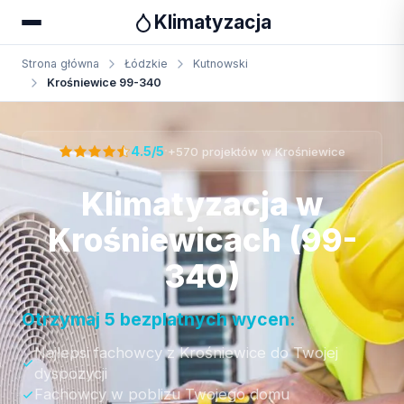
Klimatyzacja
Strona główna
Łódzkie
Kutnowski
Krośniewice 99-340
Otrzymaj bezpłatną wycenę
·
4.5/5
+570 projektów w Krośniewice
Klimatyzacja w
Krośniewicach (99-
340)
Otrzymaj 5 bezplatnych wycen:
Najlepsi fachowcy z Krośniewice do Twojej
dyspozycji
Fachowcy w poblizu Twojego domu