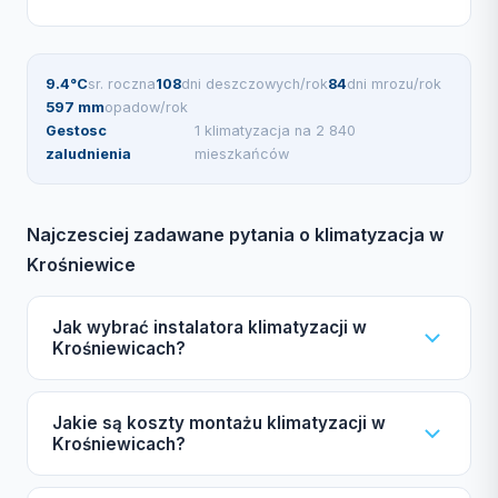
9.4°C
sr. roczna
108
dni deszczowych/rok
84
dni mrozu/rok
597 mm
opadow/rok
Gestosc
1 klimatyzacja na 2 840
zaludnienia
mieszkańców
Najczesciej zadawane pytania o klimatyzacja w
Krośniewice
Jak wybrać instalatora klimatyzacji w
Krośniewicach?
Podczas wyboru instalatora klimatyzacji w
Jakie są koszty montażu klimatyzacji w
Krośniewicach zwróć uwagę na certyfikat F-gazowy
Krośniewicach?
UDT, ubezpieczenie OC, autoryzacje producentów,
gwarancję oraz opinie innych klientów. Nasz katalog