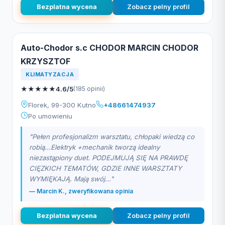
Bezplatna wycena
Zobacz pelny profil
Auto-Chodor s.c CHODOR MARCIN CHODOR
KRZYSZTOF
KLIMATYZACJA
★
★
★
★
★
4.6/5
(185 opinii)
Florek, 99-300 Kutno
+48661474937
Po umowieniu
"Pełen profesjonalizm warsztatu, chłopaki wiedzą co
robią...Elektryk +mechanik tworzą idealny
niezastąpiony duet. PODEJMUJĄ SIĘ NA PRAWDĘ
CIĘZKICH TEMATÓW, GDZIE INNE WARSZTATY
WYMIĘKAJĄ. Mają swój..."
— Marcin K., zweryfikowana opinia
Bezplatna wycena
Zobacz pelny profil