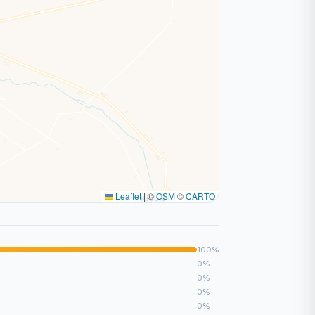
Leaflet
|
©
OSM
©
CARTO
100%
0%
0%
0%
0%