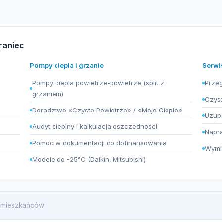
raniec
Pompy ciepla i grzanie
Serwi
Pompy ciepla powietrze-powietrze (split z
Przeg
grzaniem)
Czysz
Doradztwo «Czyste Powietrze» / «Moje Cieplo»
Uzupe
Audyt cieplny i kalkulacja oszczednosci
Napra
Pomoc w dokumentacji do dofinansowania
Wymia
Modele do -25°C (Daikin, Mitsubishi)
99 mieszkańców