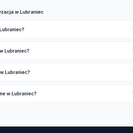
yzacja w Lubraniec
 Lubraniec?
raniec, zwróć uwagę na posiadanie certyfikatu F-gazowego UDT,
 w Lubraniec?
ntów, takich jak Daikin, Mitsubishi czy Samsung. Gwarancja oraz
atalog pomoże Ci w znalezieniu rzetelnych firm.
ależy od mocy urządzenia (2,5-7 kW), liczby jednostek wewnętrzny
 w Lubraniec?
gość instalacji miedzianej również wpływa na cenę. Zachęcamy do
 od 4 do 8 godzin, natomiast dla systemów multi-split może to zają
pne w Lubraniec?
czas oczekiwania może być dłuższy.
temów split i multi-split, pompy ciepła powietrze-powietrze, serw
wnika, naprawy układu freonowego oraz uzupełnianie czynnika R3