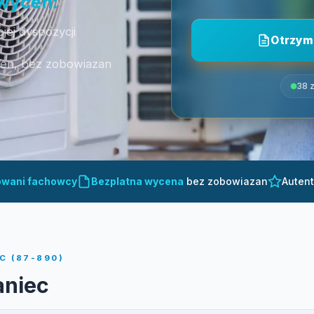
 wycen:
jej dyspozycji
Otrzym
cen, bez zobowiazan
38 z
owani fachowcy
Bezplatna wycena
bez zobowiazan
Auten
C (87-890)
aniec