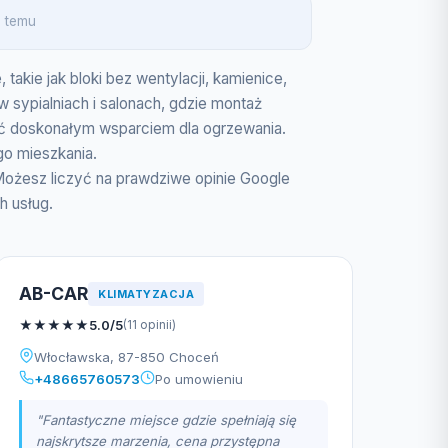
. temu
akie jak bloki bez wentylacji, kamienice,
 sypialniach i salonach, gdzie montaż
yć doskonałym wsparciem dla ogrzewania.
go mieszkania.
Możesz liczyć na prawdziwe opinie Google
h usług.
AB-CAR
KLIMATYZACJA
★
★
★
★
★
5.0/5
(11 opinii)
Włocławska, 87-850 Choceń
+48665760573
Po umowieniu
"Fantastyczne miejsce gdzie spełniają się
najskrytsze marzenia, cena przystępna