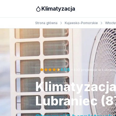
Klimatyzacja
Strona główna
Kujawsko-Pomorskie
Włocła
Otrzymaj bezpłatną wycenę
·
4.5/5
+430 projektów w Lubrani
Klimatyzacj
Lubraniec (