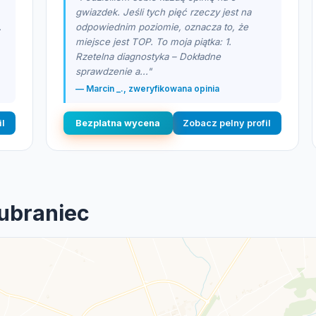
gwiazdek. Jeśli tych pięć rzeczy jest na
.
odpowiednim poziomie, oznacza to, że
miejsce jest TOP. To moja piątka: 1.
Rzetelna diagnostyka – Dokładne
sprawdzenie a..."
— Marcin _., zweryfikowana opinia
il
Bezplatna wycena
Zobacz pelny profil
Lubraniec