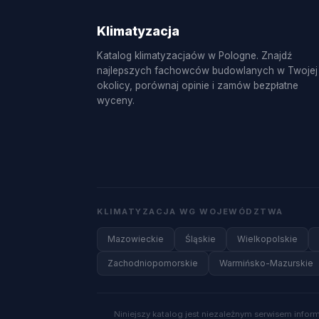
Klimatyzacja
Katalog klimatyzacjaów w Pologne. Znajdź
najlepszych fachowców budowlanych w Twojej
okolicy, porównaj opinie i zamów bezpłatne
wyceny.
KLIMATYZACJA WG WOJEWÓDZTWA
Mazowieckie
Śląskie
Wielkopolskie
Zachodniopomorskie
Warmińsko-Mazurskie
Niniejszy katalog jest niezależnym serwisem info