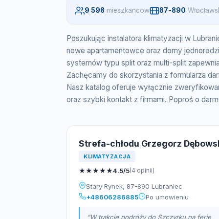
9 598
mieszkancow
87-890
Włocławs
Poszukując instalatora klimatyzacji w Lubran
nowe apartamentowce oraz domy jednorodzinne
systemów typu split oraz multi-split zapew
Zachęcamy do skorzystania z formularza da
Nasz katalog oferuje wyłącznie zweryfikowa
oraz szybki kontakt z firmami. Poproś o da
Strefa-chłodu Grzegorz Dębows
KLIMATYZACJA
★
★
★
★
★
4.5/5
(4 opinii)
Stary Rynek, 87-890 Lubraniec
+48606286885
Po umowieniu
"W trakcie podróży do Szczyrku na ferie