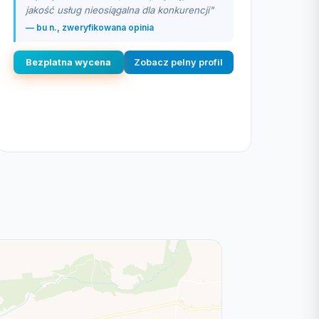
jakość usług nieosiągalna dla konkurencji"
— bu n., zweryfikowana opinia
Bezplatna wycena
Zobacz pelny profil