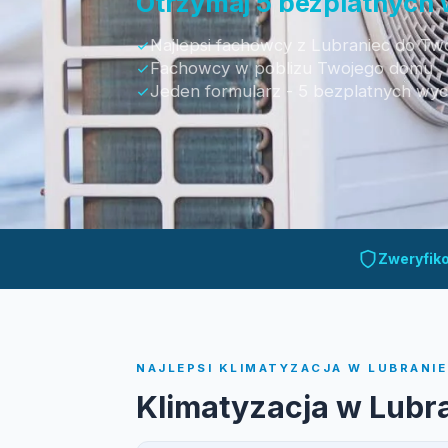
Otrzymaj 5 bezplatnych
Najlepsi fachowcy z Lubraniec do Two
Fachowcy w poblizu Twojego domu
Jeden formularz - 5 bezplatnych wy
Otrzymaj bezpłatną wycenę
Zweryfik
NAJLEPSI KLIMATYZACJA W LUBRANIE
Klimatyzacja w Lubr