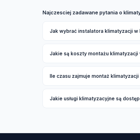
Najczesciej zadawane pytania o klimat
Jak wybrać instalatora klimatyzacji w
Wybierając instalatora klimatyzacji w Lub
Jakie są koszty montażu klimatyzacji
ubezpieczenie OC oraz autoryzacje produce
opinie klientów są również istotne. Nasz k
Koszt montażu klimatyzacji w Lubraniec z
Ile czasu zajmuje montaż klimatyzacji
oraz marki (ekonomiczna lub premium). Dłu
skorzystania z darmowej wyceny.
Typowy montaż klimatyzacji typu split trwa
Jakie usługi klimatyzacyjne są dostę
od 1 do 3 dni. W sezonie wiosenno-letnim 
W Lubraniec dostępne są usługi montażu sys
sezonowy, czyszczenie i dezynfekcja paro