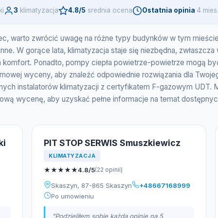
ki
3
klimatyzacja
4.8/5
srednia ocena
Ostatnia opinia
4 mies
iec, warto zwrócić uwagę na różne typy budynków w tym mieście, t
. W gorące lata, klimatyzacja staje się niezbędna, zwłaszcza w
nia komfort. Ponadto, pompy ciepła powietrze-powietrze mogą b
rmowej wyceny, aby znaleźć odpowiednie rozwiązania dla Twoje
nych instalatorów klimatyzacji z certyfikatem F-gazowym UDT. 
rmową wycenę, aby uzyskać pełne informacje na temat dostępnyc
ki
PIT STOP SERWIS Smuszkiewicz
KLIMATYZACJA
★
★
★
★
★
4.8/5
(22 opinii)
Skaszyn, 87-865 Skaszyn
+48667168999
Po umowieniu
"Podzieliłem sobie każdą opinię na 5