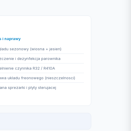
s i naprawy
ladu sezonowy (wiosna + jesien)
czenie i dezynfekcja parownika
lnienie czynnika R32 / R410A
wa ukladu freonowego (nieszczelnosci)
na sprezarki i plyty sterujacej