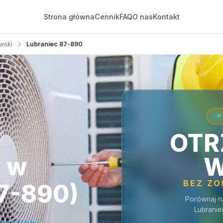
Strona główna
Cennik
FAQ
O nas
Kontakt
wski
Lubraniec 87-890
P
OTR
ec
a w
W
BEZ Z
87-890)
Porównaj n
Lubranie