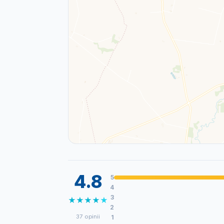
4.8
5
4
3
★
★
★
★
★
2
37 opinii
1