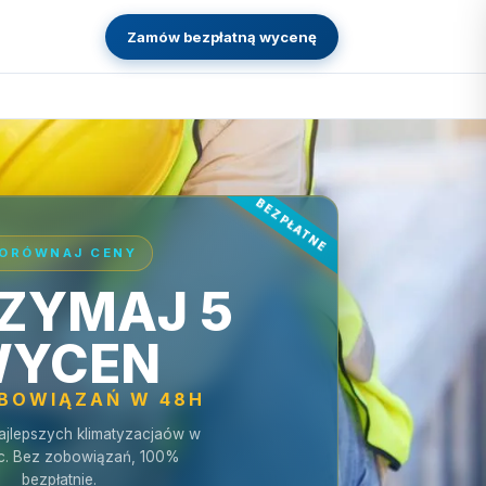
Zamów bezpłatną wycenę
ORÓWNAJ CENY
ZYMAJ 5
YCEN
OBOWIĄZAŃ W 48H
ajlepszych klimatyzacjaów w
c. Bez zobowiązań, 100%
bezpłatnie.