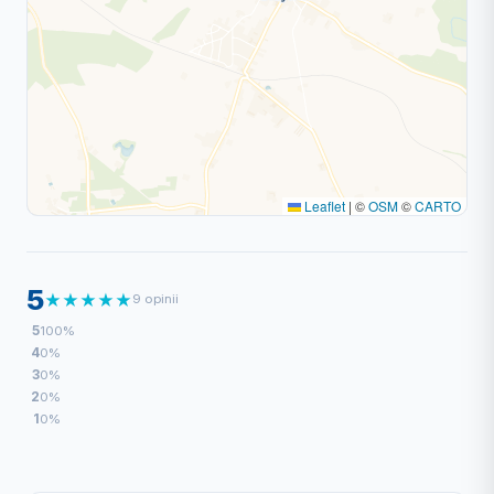
Leaflet
|
©
OSM
©
CARTO
5
★
★
★
★
★
9 opinii
5
100%
4
0%
3
0%
2
0%
1
0%