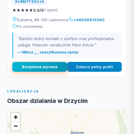
KLIMATYZACJA
★
★
★
★
★
5.0/5
(1 opinii)
Szkolna, 86-130 Laskowice
+48606815380
Po umowieniu
"Bardzo dobry kontakt z szefem oraz profesjonalna
usługa. Polecam serdecznie Pana Artura."
— Miłosz „., zweryfikowana opinia
Bezplatna wycena
Zobacz pelny profil
LOKALIZACJA
Obszar dzialania w Drzycim
+
−