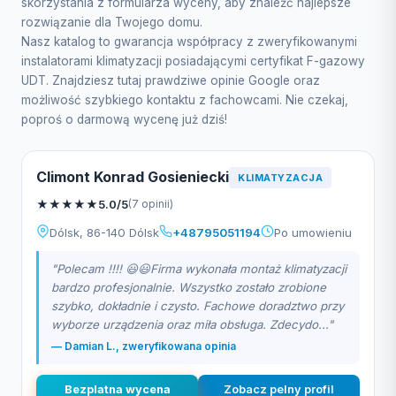
skorzystania z formularza wyceny, aby znaleźć najlepsze
rozwiązanie dla Twojego domu.
Nasz katalog to gwarancja współpracy z zweryfikowanymi
instalatorami klimatyzacji posiadającymi certyfikat F-gazowy
UDT. Znajdziesz tutaj prawdziwe opinie Google oraz
możliwość szybkiego kontaktu z fachowcami. Nie czekaj,
poproś o darmową wycenę już dziś!
Climont Konrad Gosieniecki
KLIMATYZACJA
★
★
★
★
★
5.0/5
(7 opinii)
Dólsk, 86-140 Dólsk
+48795051194
Po umowieniu
"Polecam !!!! 😃😃Firma wykonała montaż klimatyzacji
bardzo profesjonalnie. Wszystko zostało zrobione
szybko, dokładnie i czysto. Fachowe doradztwo przy
wyborze urządzenia oraz miła obsługa. Zdecydo..."
— Damian L., zweryfikowana opinia
Bezplatna wycena
Zobacz pelny profil