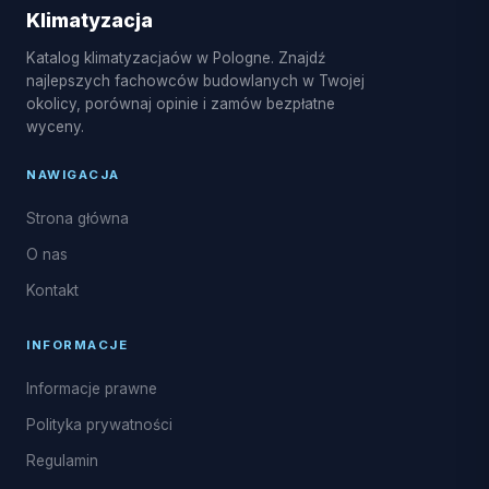
czyszczenie i dezynfekcja parownika, naprawy
Klimatyzacja
układu freonowego oraz uzupełnianie czynnika R32.
Katalog klimatyzacjaów w Pologne. Znajdź
najlepszych fachowców budowlanych w Twojej
okolicy, porównaj opinie i zamów bezpłatne
wyceny.
NAWIGACJA
Strona główna
O nas
Kontakt
INFORMACJE
Informacje prawne
Polityka prywatności
Regulamin