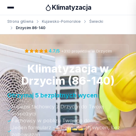
Klimatyzacja
Strona główna
Kujawsko-Pomorskie
Świecki
Drzycim 86-140
Otrzymaj bezpłatną wycenę
·
4.7/5
+310 projektów w Drzycim
Klimatyzacja w
Drzycim (86-140)
Otrzymaj 5 bezplatnych wycen:
Najlepsi fachowcy z Drzycim do Twojej
dyspozycji
Fachowcy w poblizu Twojego domu
Jeden formularz - 5 bezplatnych wycen, bez
zobowiazan