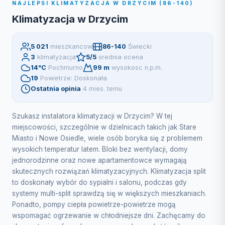
NAJLEPSI KLIMATYZACJA W DRZYCIM (86-140)
Klimatyzacja w Drzycim
5 021
mieszkancow
86-140
Świecki
3
klimatyzacja
5/5
srednia ocena
14°C
Pochmurno
99 m
wysokosc n.p.m.
19
Powietrze: Doskonała
Ostatnia opinia
4 mies. temu
Szukasz instalatora klimatyzacji w Drzycim? W tej
miejscowości, szczególnie w dzielnicach takich jak Stare
Miasto i Nowe Osiedle, wiele osób boryka się z problemem
wysokich temperatur latem. Bloki bez wentylacji, domy
jednorodzinne oraz nowe apartamentowce wymagają
skutecznych rozwiązań klimatyzacyjnych. Klimatyzacja split
to doskonały wybór do sypialni i salonu, podczas gdy
systemy multi-split sprawdzą się w większych mieszkaniach.
Ponadto, pompy ciepła powietrze-powietrze mogą
wspomagać ogrzewanie w chłodniejsze dni. Zachęcamy do