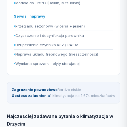
Modele do -25°C (Daikin, Mitsubishi)
Serwis i naprawy
Przegladu sezonowy (wiosna + jesien)
Czyszczenie i dezynfekcja parownika
Uzupelnienie czynnika R32 / R410A
Naprawa ukladu freonowego (nieszczelnosci)
Wymiana sprezarki i plyty sterujacej
Zagrozenie powodziowe
Bardzo niskie
Gestosc zaludnienia
1 klimatyzacja na 1 674 mieszkańców
Najczesciej zadawane pytania o klimatyzacja w
Drzycim