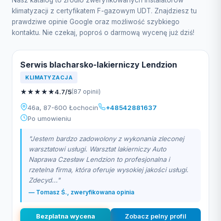
Nasz katalog to źródło zweryfikowanych instalatorów
klimatyzacji z certyfikatem F-gazowym UDT. Znajdziesz tu
prawdziwe opinie Google oraz możliwość szybkiego
kontaktu. Nie czekaj, poproś o darmową wycenę już dziś!
Serwis blacharsko-lakierniczy Lendzion
KLIMATYZACJA
★
★
★
★
★
4.7/5
(87 opinii)
46a, 87-600 Łochocin
+48542881637
Po umowieniu
"Jestem bardzo zadowolony z wykonania zleconej
warsztatowi usługi. Warsztat lakierniczy Auto
Naprawa Czesław Lendzion to profesjonalna i
rzetelna firma, która oferuje wysokiej jakości usługi.
Zdecyd..."
— Tomasz Ś., zweryfikowana opinia
Bezplatna wycena
Zobacz pelny profil