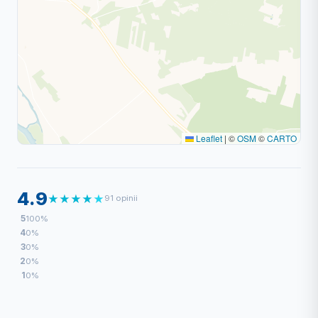
Leaflet
|
©
OSM
©
CARTO
4.9
★
★
★
★
★
91 opinii
5
100%
4
0%
3
0%
2
0%
1
0%