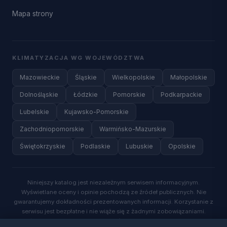
Mapa strony
KLIMATYZACJA WG WOJEWÓDZTWA
Mazowieckie
Śląskie
Wielkopolskie
Małopolskie
Dolnośląskie
Łódzkie
Pomorskie
Podkarpackie
Lubelskie
Kujawsko-Pomorskie
Zachodniopomorskie
Warmińsko-Mazurskie
Świętokrzyskie
Podlaskie
Lubuskie
Opolskie
Niniejszy katalog jest niezależnym serwisem informacyjnym.
Wyświetlane oceny i opinie pochodzą ze źródeł publicznych. Nie
gwarantujemy dokładności prezentowanych informacji. Korzystanie z
serwisu jest bezpłatne i nie wiąże się z żadnymi zobowiązaniami.
Wysyłając zapytanie o wycenę, wyrażasz zgodę na kontakt ze strony