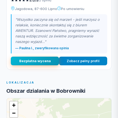
★
★
★
★
★
5.0/5
(2 opinii)
Jagodowa, 87-600 Lipno
Po umowieniu
"Wszystko zaczyna się od marzeń - jeśli marzysz o
relaksie, koniecznie skontaktuj się z biurem
AWENTUR. Szanowni Państwo, pragniemy wyrazić
naszą wdzięczność za świetne zorganizowanie
naszego wyjazd..."
— Paulina I., zweryfikowana opinia
Bezplatna wycena
Zobacz pelny profil
LOKALIZACJA
Obszar dzialania w Bobrowniki
+
−