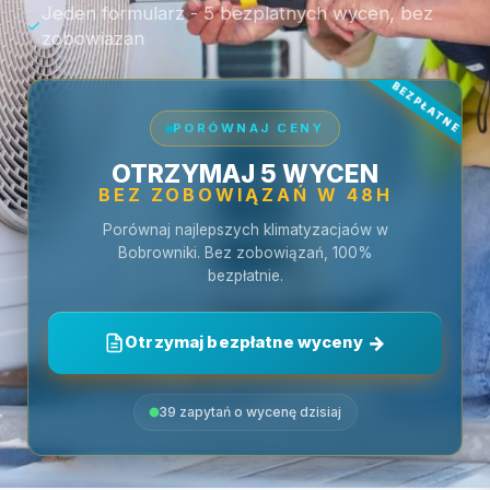
Jeden formularz - 5 bezplatnych wycen, bez
zobowiazan
PORÓWNAJ CENY
OTRZYMAJ 5 WYCEN
BEZ ZOBOWIĄZAŃ W 48H
Porównaj najlepszych klimatyzacjaów w
Bobrowniki. Bez zobowiązań, 100%
bezpłatnie.
Otrzymaj bezpłatne wyceny
39 zapytań o wycenę dzisiaj