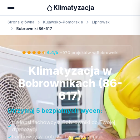
Klimatyzacja
Strona główna
Kujawsko-Pomorskie
Lipnowski
Bobrowniki 86-617
Otrzymaj bezpłatną wycenę
·
4.4/5
+970 projektów w Bobrowniki
Klimatyzacja w
Bobrownikach (86-
617)
Otrzymaj 5 bezplatnych wycen:
Najlepsi fachowcy z Bobrowniki do Twojej
dyspozycji
Fachowcy w poblizu Twojego domu