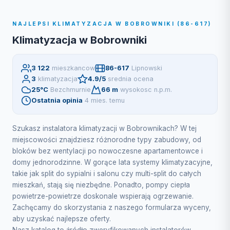
NAJLEPSI KLIMATYZACJA W BOBROWNIKI (86-617)
Klimatyzacja w Bobrowniki
3 122
mieszkancow
86-617
Lipnowski
3
klimatyzacja
4.9/5
srednia ocena
25°C
Bezchmurnie
66 m
wysokosc n.p.m.
Ostatnia opinia
4 mies. temu
Szukasz instalatora klimatyzacji w Bobrownikach? W tej
miejscowości znajdziesz różnorodne typy zabudowy, od
bloków bez wentylacji po nowoczesne apartamentowce i
domy jednorodzinne. W gorące lata systemy klimatyzacyjne,
takie jak split do sypialni i salonu czy multi-split do całych
mieszkań, stają się niezbędne. Ponadto, pompy ciepła
powietrze-powietrze doskonale wspierają ogrzewanie.
Zachęcamy do skorzystania z naszego formularza wyceny,
aby uzyskać najlepsze oferty.