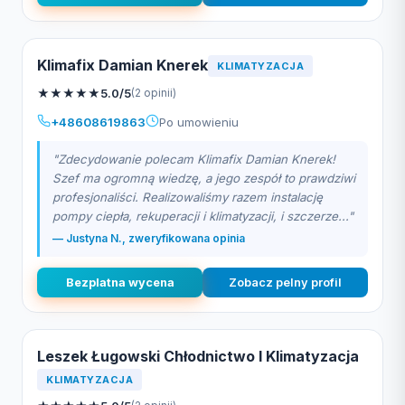
Klimafix Damian Knerek
KLIMATYZACJA
★
★
★
★
★
5.0/5
(2 opinii)
+48608619863
Po umowieniu
"Zdecydowanie polecam Klimafix Damian Knerek!
Szef ma ogromną wiedzę, a jego zespół to prawdziwi
profesjonaliści. Realizowaliśmy razem instalację
pompy ciepła, rekuperacji i klimatyzacji, i szczerze..."
— Justyna N., zweryfikowana opinia
Bezplatna wycena
Zobacz pelny profil
Leszek Ługowski Chłodnictwo I Klimatyzacja
KLIMATYZACJA