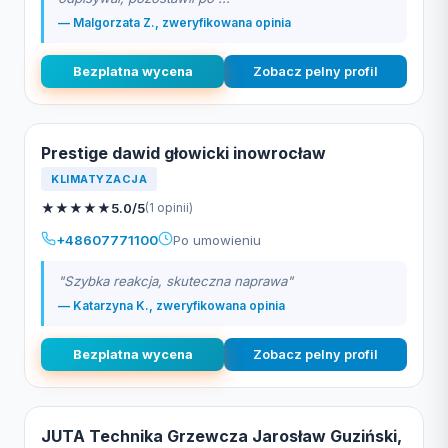
— Malgorzata Z., zweryfikowana opinia
Bezplatna wycena
Zobacz pelny profil
Prestige dawid głowicki inowrocław
KLIMATYZACJA
★
★
★
★
★
5.0/5
(1 opinii)
+48607771100
Po umowieniu
"Szybka reakcja, skuteczna naprawa"
— Katarzyna K., zweryfikowana opinia
Bezplatna wycena
Zobacz pelny profil
JUTA Technika Grzewcza Jarosław Guziński,