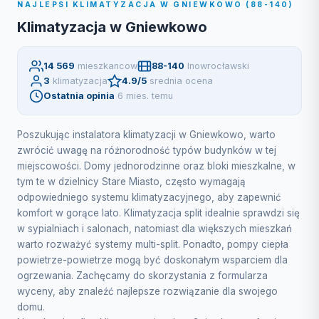
NAJLEPSI KLIMATYZACJA W GNIEWKOWO (88-140)
Klimatyzacja w Gniewkowo
14 569
mieszkancow
88-140
Inowrocławski
3
klimatyzacja
4.9/5
srednia ocena
Ostatnia opinia
6 mies. temu
Poszukując instalatora klimatyzacji w Gniewkowo, warto
zwrócić uwagę na różnorodność typów budynków w tej
miejscowości. Domy jednorodzinne oraz bloki mieszkalne, w
tym te w dzielnicy Stare Miasto, często wymagają
odpowiedniego systemu klimatyzacyjnego, aby zapewnić
komfort w gorące lato. Klimatyzacja split idealnie sprawdzi się
w sypialniach i salonach, natomiast dla większych mieszkań
warto rozważyć systemy multi-split. Ponadto, pompy ciepła
powietrze-powietrze mogą być doskonałym wsparciem dla
ogrzewania. Zachęcamy do skorzystania z formularza
wyceny, aby znaleźć najlepsze rozwiązanie dla swojego
domu.