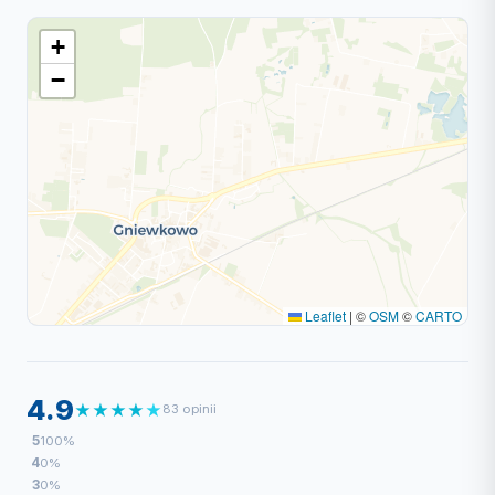
+
−
Leaflet
|
©
OSM
©
CARTO
4.9
★
★
★
★
★
83 opinii
5
100%
4
0%
3
0%