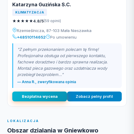
Katarzyna Guzińska S.C.
KLIMATYZACJA
★
★
★
★
★
4.8/5
(59 opinii)
Rzemieślnicza, 87-103 Mała Nieszawka
+48510114652
Po umowieniu
"Z pełnym przekonaniem polecam tę firmę!
Profesjonalna obsługa od pierwszego kontaktu,
fachowe doradztwo i bardzo sprawna realizacja.
Montaż pieca gazowego oraz uzdatniacza wody
przebiegł bezproblem..."
— Anna R., zweryfikowana opinia
Bezplatna wycena
Zobacz pelny profil
LOKALIZACJA
Obszar dzialania w Gniewkowo