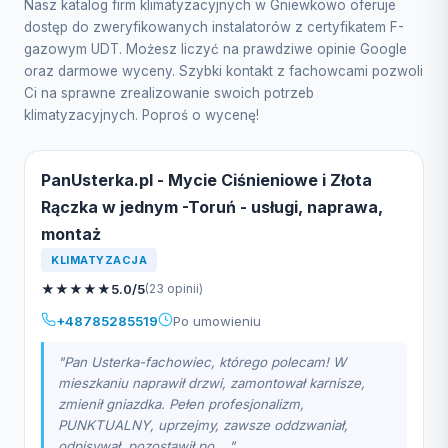
Nasz katalog firm klimatyzacyjnych w Gniewkowo oferuje
dostęp do zweryfikowanych instalatorów z certyfikatem F-
gazowym UDT. Możesz liczyć na prawdziwe opinie Google
oraz darmowe wyceny. Szybki kontakt z fachowcami pozwoli
Ci na sprawne zrealizowanie swoich potrzeb
klimatyzacyjnych. Poproś o wycenę!
PanUsterka.pl - Mycie Ciśnieniowe i Złota
Rączka w jednym -Toruń - usługi, naprawa,
montaż
KLIMATYZACJA
★
★
★
★
★
5.0/5
(23 opinii)
+48785285519
Po umowieniu
"Pan Usterka-fachowiec, którego polecam! W
mieszkaniu naprawił drzwi, zamontował karnisze,
zmienił gniazdka. Pełen profesjonalizm,
PUNKTUALNY, uprzejmy, zawsze oddzwaniał,
odpisywał, pozostawił po ..."