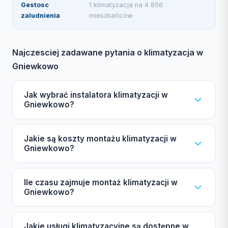
Gestosc
1 klimatyzacja na 4 856
zaludnienia
mieszkańców
Najczesciej zadawane pytania o klimatyzacja w
Gniewkowo
Jak wybrać instalatora klimatyzacji w
Gniewkowo?
Wybierając instalatora klimatyzacji w Gniewkowo,
Jakie są koszty montażu klimatyzacji w
zwróć uwagę na certyfikat F-gazowy UDT,
Gniewkowo?
ubezpieczenie OC, autoryzacje producentów
Daikin, Mitsubishi i Samsung, a także na opinie w
Koszt montażu klimatyzacji w Gniewkowo zależy od
Ile czasu zajmuje montaż klimatyzacji w
naszym katalogu.
mocy urządzenia, liczby jednostek wewnętrznych
Gniewkowo?
oraz marki. Zachęcamy do skorzystania z darmowej
wyceny, aby poznać szczegóły.
Typowy montaż systemu split zajmuje od 4 do 8
Jakie usługi klimatyzacyjne są dostępne w