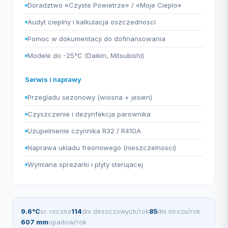
Doradztwo «Czyste Powietrze» / «Moje Cieplo»
Audyt cieplny i kalkulacja oszczednosci
Pomoc w dokumentacji do dofinansowania
Modele do -25°C (Daikin, Mitsubishi)
Serwis i naprawy
Przegladu sezonowy (wiosna + jesien)
Czyszczenie i dezynfekcja parownika
Uzupelnienie czynnika R32 / R410A
Naprawa ukladu freonowego (nieszczelnosci)
Wymiana sprezarki i plyty sterujacej
9.6°C
sr. roczna
114
dni deszczowych/rok
85
dni mrozu/rok
607 mm
opadow/rok