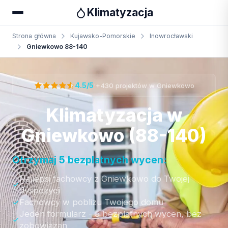
Klimatyzacja
Strona główna
Kujawsko-Pomorskie
Inowrocławski
Gniewkowo 88-140
Otrzymaj bezpłatną wycenę
·
4.5/5
+430 projektów w Gniewkowo
Klimatyzacja w
Gniewkowo (88-140)
Otrzymaj 5 bezplatnych wycen:
Najlepsi fachowcy z Gniewkowo do Twojej
dyspozycji
Fachowcy w poblizu Twojego domu
Jeden formularz - 5 bezplatnych wycen, bez
zobowiazan