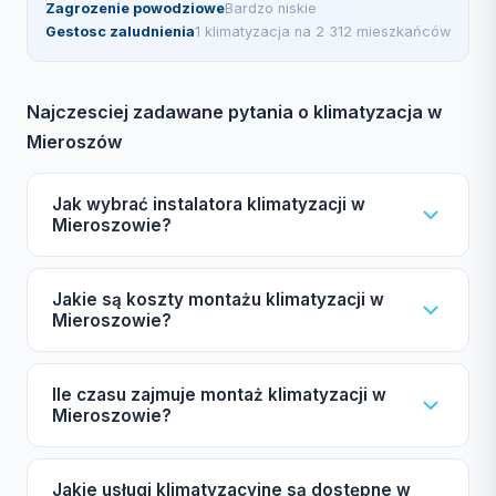
Zagrozenie powodziowe
Bardzo niskie
Gestosc zaludnienia
1 klimatyzacja na 2 312 mieszkańców
Najczesciej zadawane pytania o klimatyzacja w
Mieroszów
Jak wybrać instalatora klimatyzacji w
Mieroszowie?
Zwróć uwagę na certyfikat F-gazowy UDT,
Jakie są koszty montażu klimatyzacji w
ubezpieczenie OC, autoryzacje producentów
Mieroszowie?
Daikin/Mitsubishi/Samsung oraz opinie w naszym
katalogu.
Cena montażu klimatyzacji zależy od mocy
Ile czasu zajmuje montaż klimatyzacji w
urządzenia (2,5-7 kW), liczby jednostek
Mieroszowie?
wewnętrznych oraz marki. Zachęcamy do
skorzystania z darmowej wyceny.
Typowy montaż klimatyzacji typu split trwa 4-8
Jakie usługi klimatyzacyjne są dostępne w