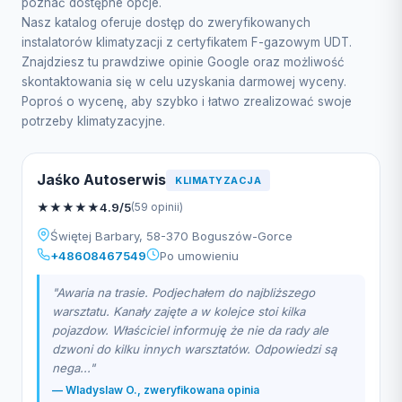
poznać dostępne opcje.
Nasz katalog oferuje dostęp do zweryfikowanych
instalatorów klimatyzacji z certyfikatem F-gazowym UDT.
Znajdziesz tu prawdziwe opinie Google oraz możliwość
skontaktowania się w celu uzyskania darmowej wyceny.
Poproś o wycenę, aby szybko i łatwo zrealizować swoje
potrzeby klimatyzacyjne.
Jaśko Autoserwis
KLIMATYZACJA
★
★
★
★
★
4.9/5
(59 opinii)
Świętej Barbary, 58-370 Boguszów-Gorce
+48608467549
Po umowieniu
"Awaria na trasie. Podjechałem do najbliższego
warsztatu. Kanały zajęte a w kolejce stoi kilka
pojazdow. Właściciel informuję że nie da rady ale
dzwoni do kilku innych warsztatów. Odpowiedzi są
nega..."
— Wladyslaw O., zweryfikowana opinia