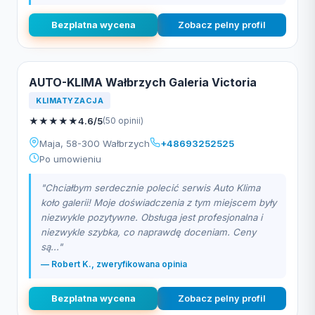
Bezplatna wycena
Zobacz pelny profil
AUTO-KLIMA Wałbrzych Galeria Victoria
KLIMATYZACJA
★
★
★
★
★
4.6/5
(50 opinii)
Maja, 58-300 Wałbrzych
+48693252525
Po umowieniu
"Chciałbym serdecznie polecić serwis Auto Klima
koło galerii! Moje doświadczenia z tym miejscem były
niezwykle pozytywne. Obsługa jest profesjonalna i
niezwykle szybka, co naprawdę doceniam. Ceny
są..."
— Robert K., zweryfikowana opinia
Bezplatna wycena
Zobacz pelny profil