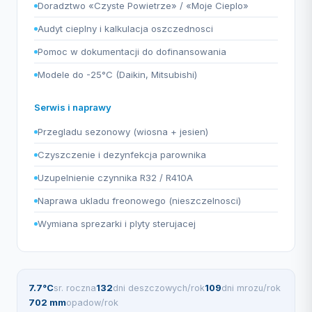
Doradztwo «Czyste Powietrze» / «Moje Cieplo»
Audyt cieplny i kalkulacja oszczednosci
Pomoc w dokumentacji do dofinansowania
Modele do -25°C (Daikin, Mitsubishi)
Serwis i naprawy
Przegladu sezonowy (wiosna + jesien)
Czyszczenie i dezynfekcja parownika
Uzupelnienie czynnika R32 / R410A
Naprawa ukladu freonowego (nieszczelnosci)
Wymiana sprezarki i plyty sterujacej
7.7°C
sr. roczna
132
dni deszczowych/rok
109
dni mrozu/rok
702 mm
opadow/rok