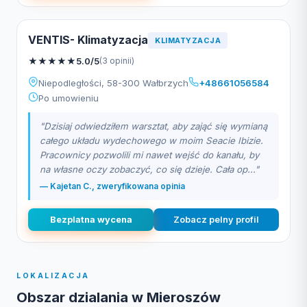
VENTIS- Klimatyzacja
KLIMATYZACJA
★
★
★
★
★
5.0/5
(3 opinii)
Niepodległości, 58-300 Wałbrzych
+48661056584
Po umowieniu
"Dzisiaj odwiedziłem warsztat, aby zająć się wymianą
całego układu wydechowego w moim Seacie Ibizie.
Pracownicy pozwolili mi nawet wejść do kanału, by
na własne oczy zobaczyć, co się dzieje. Cała op..."
— Kajetan C., zweryfikowana opinia
Bezplatna wycena
Zobacz pelny profil
LOKALIZACJA
Obszar dzialania w Mieroszów