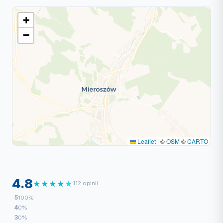
+
−
Leaflet
|
©
OSM
©
CARTO
4.8
★
★
★
★
★
112 opinii
5
100%
4
0%
3
0%