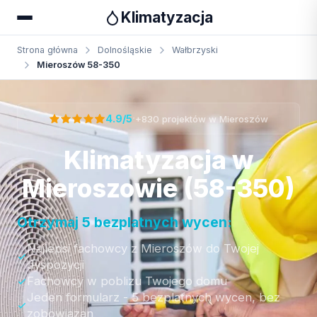
Klimatyzacja
Strona główna
Dolnośląskie
Wałbrzyski
Mieroszów 58-350
Otrzymaj bezpłatną wycenę
·
4.9/5
+830 projektów w Mieroszów
Klimatyzacja w
Mieroszowie (58-350)
Otrzymaj 5 bezplatnych wycen:
Najlepsi fachowcy z Mieroszów do Twojej
dyspozycji
Fachowcy w poblizu Twojego domu
Jeden formularz - 5 bezplatnych wycen, bez
zobowiazan