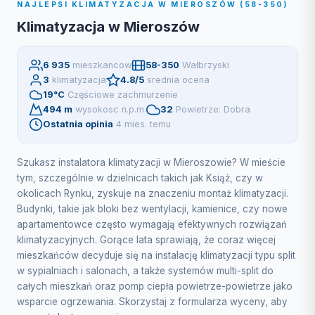
NAJLEPSI KLIMATYZACJA W MIEROSZÓW (58-350)
Klimatyzacja w Mieroszów
6 935
mieszkancow
58-350
Wałbrzyski
3
klimatyzacja
4.8/5
srednia ocena
19°C
Częściowe zachmurzenie
494 m
wysokosc n.p.m.
32
Powietrze: Dobra
Ostatnia opinia
4 mies. temu
Szukasz instalatora klimatyzacji w Mieroszowie? W mieście
tym, szczególnie w dzielnicach takich jak Książ, czy w
okolicach Rynku, zyskuje na znaczeniu montaż klimatyzacji.
Budynki, takie jak bloki bez wentylacji, kamienice, czy nowe
apartamentowce często wymagają efektywnych rozwiązań
klimatyzacyjnych. Gorące lata sprawiają, że coraz więcej
mieszkańców decyduje się na instalację klimatyzacji typu split
w sypialniach i salonach, a także systemów multi-split do
całych mieszkań oraz pomp ciepła powietrze-powietrze jako
wsparcie ogrzewania. Skorzystaj z formularza wyceny, aby