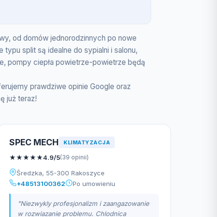
udowy, od domów jednorodzinnych po nowe
ypu split są idealne do sypialni i salonu,
ie, pompy ciepła powietrze-powietrze będą
ferujemy prawdziwe opinie Google oraz
 już teraz!
SPEC MECH
KLIMATYZACJA
★
★
★
★
★
4.9/5
(39 opinii)
Średzka, 55-300 Rakoszyce
+48513100362
Po umowieniu
"Niezwykly profesjonalizm i zaangazowanie
w rozwiazanie problemu. Chlodnica