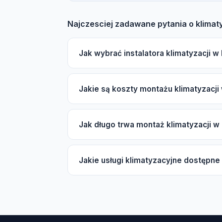
Najczesciej zadawane pytania o klimat
Jak wybrać instalatora klimatyzacji 
Wybierając instalatora w Kostomłotach, z
Jakie są koszty montażu klimatyzacj
autoryzacje producentów Daikin/Mitsubishi
wyborze.
Koszt montażu klimatyzacji w Kostomłotach
Jak długo trwa montaż klimatyzacji 
wewnętrznych (split lub multi-split), marki 
Zachęcamy do skorzystania z darmowej w
Typowy montaż klimatyzacji typu split trwa
Jakie usługi klimatyzacyjne dostępn
sezonie wiosenno-letnim czas oczekiwania
W Kostomłotach dostępne są różnorodne usłu
pompy ciepła powietrze-powietrze, serwi
freonowego oraz uzupełnianie czynnika R3