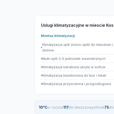
Uslugi klimatyzacyjne w miescie Kos
Montaz klimatyzacji
Klimatyzacja split (mono-split) do mieszkan i
domow
Multi-split 2-5 jednostek wewnetrznych
Klimatyzacja kanalowa ukryta w suficie
Klimatyzacja kasetonowa do biur i lokali
Klimatyzacja przyscienna i przypodlogowa
10°C
sr. roczna
117
dni deszczowych/rok
75
dn