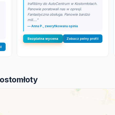
trafiliśmy do AutoCentrum w Kostomłotach.
Panowie poratowali nas w opresji.
Fantastyczna obsługa. Panowie bardzo
mili...."
— Anna P., zweryfikowana opinia
Bezplatna wycena
Zobacz pelny profil
il
Kostomłoty