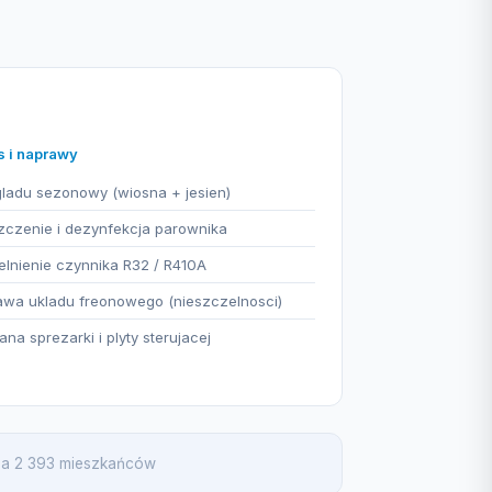
s i naprawy
ladu sezonowy (wiosna + jesien)
czenie i dezynfekcja parownika
lnienie czynnika R32 / R410A
wa ukladu freonowego (nieszczelnosci)
na sprezarki i plyty sterujacej
 na 2 393 mieszkańców