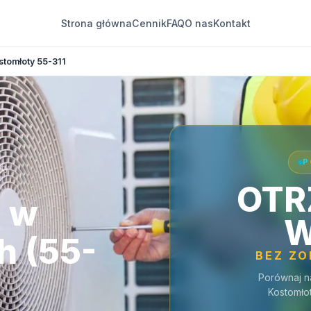
Strona główna
Cennik
FAQ
O nas
Kontakt
stomłoty 55-311
P
oty
OTR
a w
W
h (55-
BEZ Z
Porównaj n
Kostomło