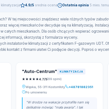
klimatyzacja
4.9/5
srednia ocena
Ostatnia opinia
5 mies. temu
otach? W tej miejscowości znajdziesz wiele różnych typów zab
az więcej mieszkańców decyduje się na klimatyzację. Instalacje t
ię w całych mieszkaniach. Dla osób chcących wspierać ogrzewan
j informacji, skorzystaj z formularza wyceny.
ch instalatorów klimatyzacji z certyfikatem F-gazowym UDT. O
 kontakt z firmami ułatwi Ci podjęcie decyzji. Poproś o wycenę
"Auto-Centrum"
KLIMATYZACJA
★
★
★
★
★
4.7/5
(69 opinii)
Wąska, 55-311 Kostomłoty
+48781882351
Po umowieniu
"W drodze na wakacje przytrafiła nam się
delikatnie mówiąc "mała awaria". I tak