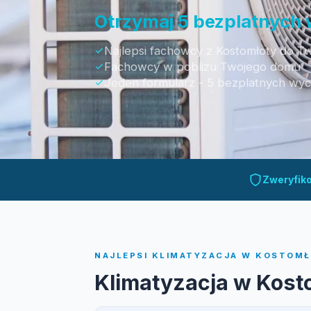
Otrzymaj 5 bezplatnych
Najlepsi fachowcy z Kostomłoty do Tw
Fachowcy w poblizu Twojego domu
Jeden formularz - 5 bezplatnych wy
Otrzymaj bezpłatną wycenę
Zweryfik
NAJLEPSI KLIMATYZACJA W KOSTOMŁO
Klimatyzacja w Kost