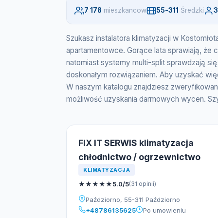
7 178
mieszkancow
55-311
Średzki
3
Szukasz instalatora klimatyzacji w Kostomł
apartamentowce. Gorące lata sprawiają, że cor
natomiast systemy multi-split sprawdzają s
doskonałym rozwiązaniem. Aby uzyskać więce
W naszym katalogu znajdziesz zweryfikowany
możliwość uzyskania darmowych wycen. Szybki
FIX IT SERWIS klimatyzacja
chłodnictwo / ogrzewnictwo
KLIMATYZACJA
★
★
★
★
★
5.0/5
(31 opinii)
Paździorno, 55-311 Paździorno
+48786135625
Po umowieniu