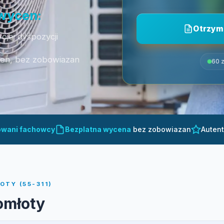
 wycen:
Otrzym
ojej dyspozycji
cen, bez zobowiazan
60 z
owani fachowcy
Bezplatna wycena
bez zobowiazan
Auten
TY (55-311)
omłoty