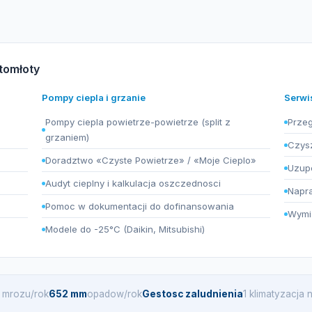
tomłoty
Pompy ciepla i grzanie
Serwi
Pompy ciepla powietrze-powietrze (split z
Przeg
grzaniem)
Czysz
Doradztwo «Czyste Powietrze» / «Moje Cieplo»
Uzupe
Audyt cieplny i kalkulacja oszczednosci
Napra
Pomoc w dokumentacji do dofinansowania
Wymia
Modele do -25°C (Daikin, Mitsubishi)
i mrozu/rok
652 mm
opadow/rok
Gestosc zaludnienia
1 klimatyzacja