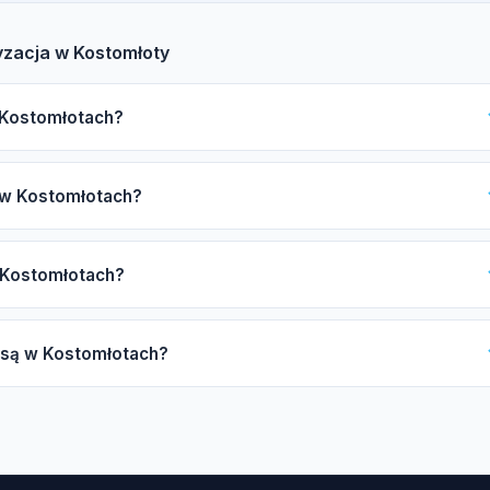
yzacja w Kostomłoty
w Kostomłotach?
wróć uwagę na certyfikat F-gazowy UDT, ubezpieczenie OC,
i w Kostomłotach?
/Samsung oraz opinie innych klientów. Nasz katalog pomoże Ci w
 zależy od mocy urządzenia (2,5-7 kW), liczby jednostek
w Kostomłotach?
(ekonomiczna lub premium) oraz długości instalacji miedzianej.
yceny.
 od 4 do 8 godzin, a systemy multi-split mogą zająć od 1 do 3 dni. 
e są w Kostomłotach?
 może się wydłużyć.
gi klimatyzacyjne, takie jak montaż systemów split i multi-split,
s sezonowy, czyszczenie i dezynfekcja parownika, naprawy układu
2.