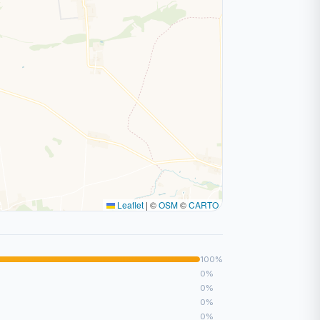
Leaflet
|
©
OSM
©
CARTO
100%
0%
0%
0%
0%