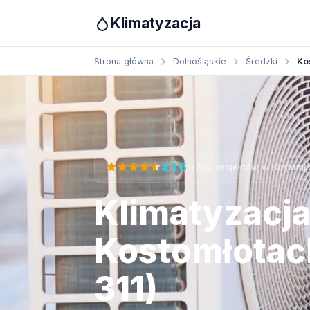
Klimatyzacja
Strona główna
Dolnośląskie
Średzki
Ko
Otrzymaj bezpłatną wycenę
·
4.5/5
+220 projektów w Kostomł
Klimatyzacj
Kostomłotac
311)