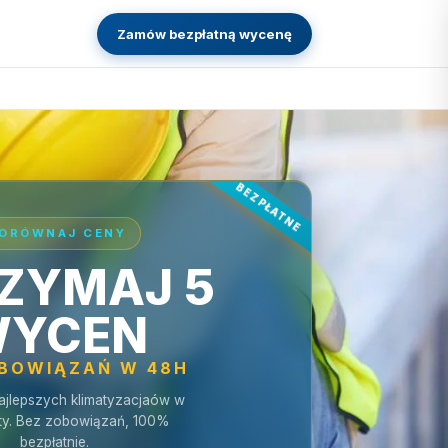
Zamów bezpłatną wycenę
ORÓWNAJ CENY
ZYMAJ 5
YCEN
OBOWIĄZAŃ W 48H
ajlepszych klimatyzacjaów w
ty. Bez zobowiązań, 100%
bezpłatnie.