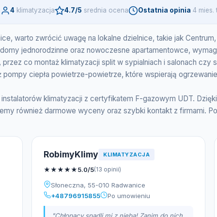
i
4
klimatyzacja
4.7/5
srednia ocena
Ostatnia opinia
4 mies.
ice, warto zwrócić uwagę na lokalne dzielnice, takie jak Centrum
i, domy jednorodzinne oraz nowoczesne apartamentowce, wymag
e, przez co montaż klimatyzacji split w sypialniach i salonach cz
 pompy ciepła powietrze-powietrze, które wspierają ogrzewanie
 instalatorów klimatyzacji z certyfikatem F-gazowym UDT. Dzię
ujemy również darmowe wyceny oraz szybki kontakt z firmami. Po
RobimyKlimy
KLIMATYZACJA
★
★
★
★
★
5.0/5
(13 opinii)
Słoneczna, 55-010 Radwanice
+48796915855
Po umowieniu
"Chłopacy spadli mi z nieba! Zanim do nich