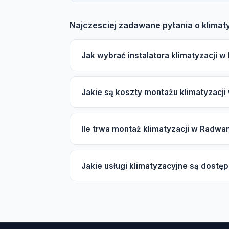
Najczesciej zadawane pytania o klima
Jak wybrać instalatora klimatyzacji 
Podczas wyboru instalatora klimatyzacji 
Jakie są koszty montażu klimatyzacj
ubezpieczenie OC, autoryzacje producentó
znalezieniu sprawdzonych firm.
Koszt montażu klimatyzacji w Radwanice za
Ile trwa montaż klimatyzacji w Radwa
wewnętrznych (split lub multi-split), marki
darmowej wyceny.
Typowy montaż klimatyzacji typu split zajm
Jakie usługi klimatyzacyjne są dost
trwać od 1 do 3 dni. W sezonie wiosenno-l
W Radwanice dostępne są różne usługi klima
ciepła powietrze-powietrze, serwis sezon
freonowego oraz uzupełnianie czynnika R3