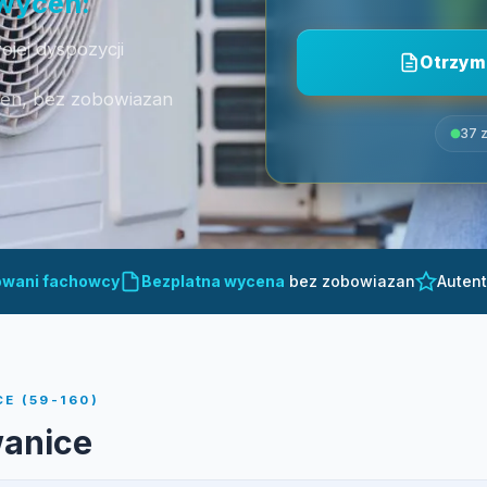
 wycen:
jej dyspozycji
Otrzym
cen, bez zobowiazan
37 z
owani fachowcy
Bezplatna wycena
bez zobowiazan
Auten
E (59-160)
wanice