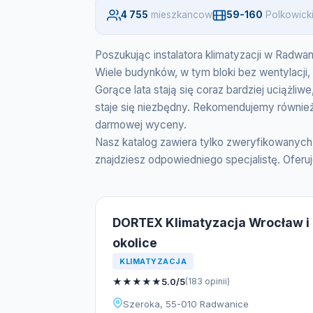
4 755
mieszkancow
59-160
Polkowick
Poszukując instalatora klimatyzacji w Radwan
Wiele budynków, w tym bloki bez wentylacj
Gorące lata stają się coraz bardziej uciążliw
staje się niezbędny. Rekomendujemy również
darmowej wyceny.
Nasz katalog zawiera tylko zweryfikowanych
znajdziesz odpowiedniego specjalistę. Ofer
DORTEX Klimatyzacja Wrocław i
okolice
KLIMATYZACJA
★
★
★
★
★
5.0/5
(183 opinii)
Szeroka, 55-010 Radwanice