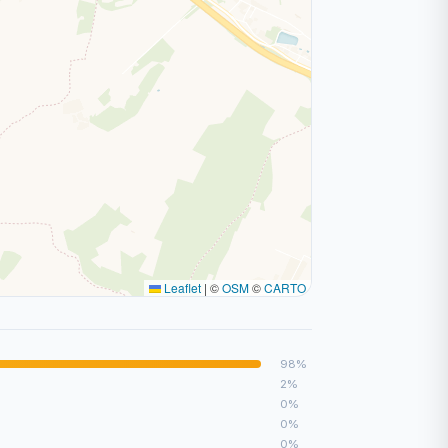
Leaflet
|
©
OSM
©
CARTO
98%
2%
0%
0%
0%