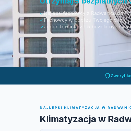
Otrzymaj 5 bezplatnych
Najlepsi fachowcy z Radwanice do Two
Fachowcy w poblizu Twojego domu
Jeden formularz - 5 bezplatnych wy
Otrzymaj bezpłatną wycenę
Zweryfik
NAJLEPSI KLIMATYZACJA W RADWANIC
Klimatyzacja w Rad