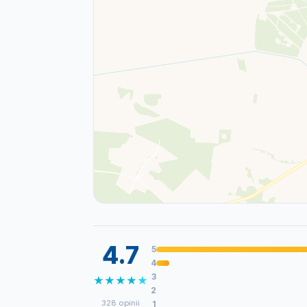
4.7
5
4
3
★
★
★
★
★
2
328 opinii
1