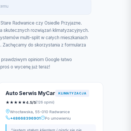
 temu
, Stare Radwanice czy Osiedle Przyjazne.
a skutecznych rozwiązań klimatyzacyjnych.
y systemów multi-split w całych mieszkaniach
. Zachęcamy do skorzystania z formularza
ki prawdziwym opiniom Google łatwo
proś o wycenę już teraz!
Auto Serwis MyCar
KLIMATYZACJA
★
★
★
★
★
4.5/5
(126 opinii)
Wrocławska, 55-010 Radwanice
+48668396901
Po umowieniu
"Jestem stałym klientem i nigdy się nie