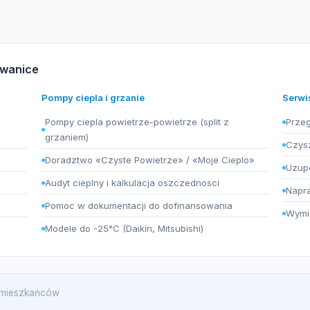
dwanice
Pompy ciepla i grzanie
Serwi
Pompy ciepla powietrze-powietrze (split z
Przeg
grzaniem)
Czysz
Doradztwo «Czyste Powietrze» / «Moje Cieplo»
Uzupe
Audyt cieplny i kalkulacja oszczednosci
Napra
Pomoc w dokumentacji do dofinansowania
Wymia
Modele do -25°C (Daikin, Mitsubishi)
9 mieszkańców