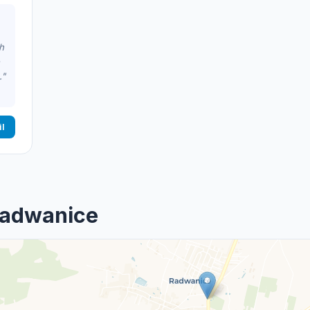
h
."
il
Radwanice