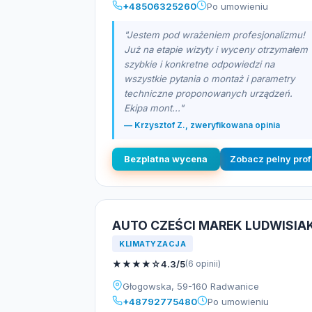
+48506325260
Po umowieniu
"Jestem pod wrażeniem profesjonalizmu!
Już na etapie wizyty i wyceny otrzymałem
szybkie i konkretne odpowiedzi na
wszystkie pytania o montaż i parametry
techniczne proponowanych urządzeń.
Ekipa mont..."
— Krzysztof Z., zweryfikowana opinia
Bezplatna wycena
Zobacz pelny prof
AUTO CZEŚCI MAREK LUDWISIA
KLIMATYZACJA
★
★
★
★
☆
4.3/5
(6 opinii)
Głogowska, 59-160 Radwanice
+48792775480
Po umowieniu