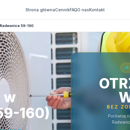
Strona główna
Cennik
FAQ
O nas
Kontakt
Radwanice 59-160
P
OTR
ice
a w
W
BEZ Z
59-160)
Porównaj n
Radwanic