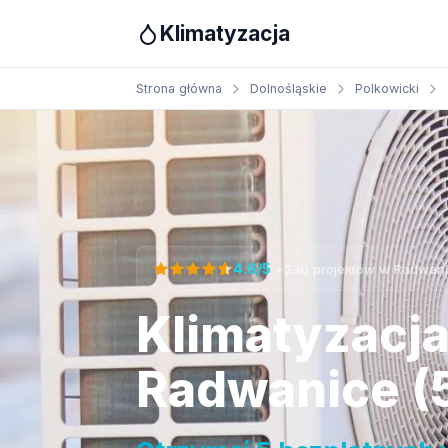
Klimatyzacja
Strona główna
Dolnośląskie
Polkowicki
Otrzymaj bezpłatną wycenę
·
4.6/5
+230 projektów w Radwan
Klimatyzacj
Radwanice (