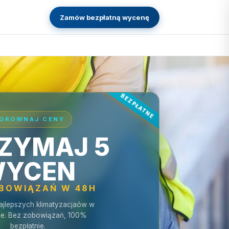
Zamów bezpłatną wycenę
ORÓWNAJ CENY
ZYMAJ 5
YCEN
OBOWIĄZAŃ W 48H
ajlepszych klimatyzacjaów w
e. Bez zobowiązań, 100%
bezpłatnie.