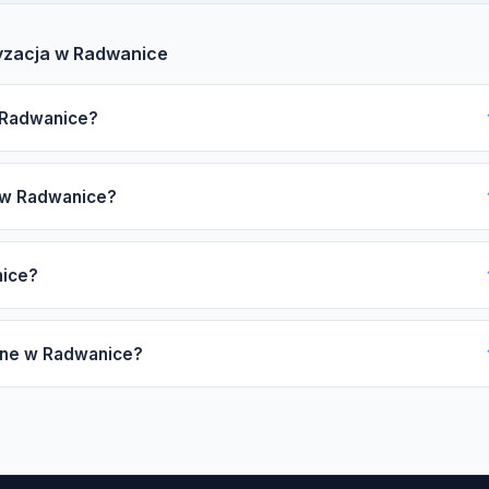
tyzacja w Radwanice
w Radwanice?
w Radwanice warto zwrócić uwagę na certyfikat F-gazowy UDT,
i w Radwanice?
w, gwarancję oraz opinie innych klientów. Nasz katalog pomoże 
leży od mocy urządzenia (2,5-7 kW), liczby jednostek
nice?
 oraz długości instalacji miedzianej. Zachęcamy do skorzystania z
uje od 4 do 8 godzin, natomiast montaż systemu multi-split może
ępne w Radwanice?
etnim czas oczekiwania może się wydłużyć.
tyzacyjne, takie jak montaż systemów split i multi-split, pompy
owy, czyszczenie i dezynfekcja parownika, naprawy układu
2.