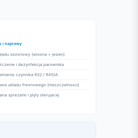
s i naprawy
ladu sezonowy (wiosna + jesien)
czenie i dezynfekcja parownika
lnienie czynnika R32 / R410A
wa ukladu freonowego (nieszczelnosci)
na sprezarki i plyty sterujacej