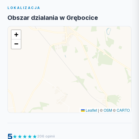
LOKALIZACJA
Obszar dzialania w Grębocice
+
−
Leaflet
|
©
OSM
©
CARTO
5
★
★
★
★
★
206 opinii