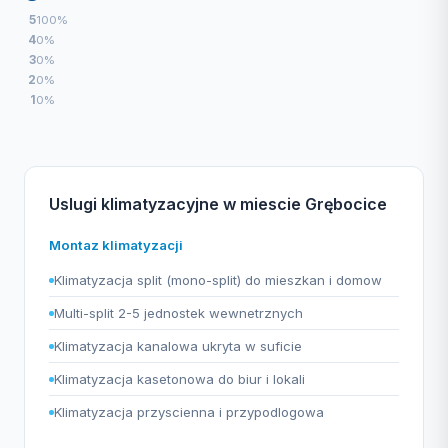
5
100%
4
0%
3
0%
2
0%
1
0%
Uslugi klimatyzacyjne w miescie Grębocice
Montaz klimatyzacji
Klimatyzacja split (mono-split) do mieszkan i domow
Multi-split 2-5 jednostek wewnetrznych
Klimatyzacja kanalowa ukryta w suficie
Klimatyzacja kasetonowa do biur i lokali
Klimatyzacja przyscienna i przypodlogowa