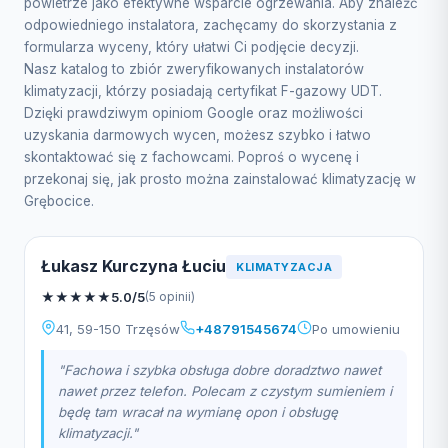
powietrze jako efektywne wsparcie ogrzewania. Aby znaleźć
odpowiedniego instalatora, zachęcamy do skorzystania z
formularza wyceny, który ułatwi Ci podjęcie decyzji.
Nasz katalog to zbiór zweryfikowanych instalatorów
klimatyzacji, którzy posiadają certyfikat F-gazowy UDT.
Dzięki prawdziwym opiniom Google oraz możliwości
uzyskania darmowych wycen, możesz szybko i łatwo
skontaktować się z fachowcami. Poproś o wycenę i
przekonaj się, jak prosto można zainstalować klimatyzację w
Grębocice.
Łukasz Kurczyna Łuciu
KLIMATYZACJA
★
★
★
★
★
5.0/5
(5 opinii)
41, 59-150 Trzęsów
+48791545674
Po umowieniu
"Fachowa i szybka obsługa dobre doradztwo nawet
nawet przez telefon. Polecam z czystym sumieniem i
będę tam wracał na wymianę opon i obsługę
klimatyzacji."