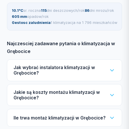
10.1°C
sr. roczna
115
dni deszczowych/rok
86
dni mrozu/rok
605 mm
opadow/rok
Gestosc zaludnienia
1 klimatyzacja na 1 796 mieszkańców
Najczesciej zadawane pytania o klimatyzacja w
Grębocice
Jak wybrać instalatora klimatyzacji w
Grębocice?
Podczas wyboru instalatora klimatyzacji w
Jakie są koszty montażu klimatyzacji w
Grębocice zwróć uwagę na kilka istotnych
Grębocice?
czynników. Certyfikat F-gazowy UDT,
ubezpieczenie OC, autoryzacje producentów,
Koszty montażu klimatyzacji w Grębocice zależą od
Ile trwa montaż klimatyzacji w Grębocice?
gwarancja oraz opinie klientów są kluczowe. Nasz
mocy urządzenia (2,5-7 kW), liczby jednostek
katalog pomoże Ci znaleźć sprawdzonych
wewnętrznych, marki oraz długości instalacji