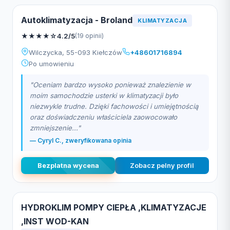
Autoklimatyzacja - Broland
KLIMATYZACJA
★
★
★
★
☆
4.2/5
(19 opinii)
Wilczycka, 55-093 Kiełczów
+48601716894
Po umowieniu
"Oceniam bardzo wysoko ponieważ znalezienie w
moim samochodzie usterki w klimatyzacji było
niezwykle trudne. Dzięki fachowości i umiejętnością
oraz doświadczeniu właściciela zaowocowało
zmniejszenie..."
— Cyryl C., zweryfikowana opinia
Bezplatna wycena
Zobacz pelny profil
HYDROKLIM POMPY CIEPŁA ,KLIMATYZACJE
,INST WOD-KAN