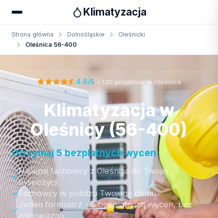
Klimatyzacja
Strona główna
Dolnośląskie
Oleśnicki
Oleśnica 56-400
Otrzymaj bezpłatną wycenę
·
4.6/5
+730 projektów w Oleśnica
Klimatyzacja w
Oleśnicy (56-400)
Otrzymaj 5 bezplatnych wycen:
Najlepsi fachowcy z Oleśnica do Twojej
dyspozycji
Fachowcy w poblizu Twojego domu
Jeden formularz - 5 bezplatnych wycen, bez
zobowiazan