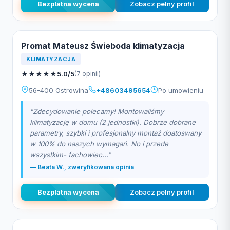
Bezplatna wycena
Zobacz pelny profil
Promat Mateusz Świeboda klimatyzacja
KLIMATYZACJA
★
★
★
★
★
5.0/5
(7 opinii)
56-400 Ostrowina
+48603495654
Po umowieniu
"Zdecydowanie polecamy! Montowaliśmy
klimatyzację w domu (2 jednostki). Dobrze dobrane
parametry, szybki i profesjonalny montaż doatoswany
w 100% do naszych wymagań. No i przede
wszystkim- fachowiec..."
— Beata W., zweryfikowana opinia
Bezplatna wycena
Zobacz pelny profil