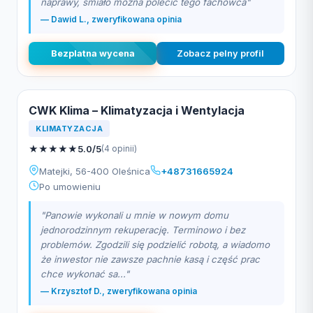
naprawy, śmiało można polecić tego fachowca"
— Dawid L., zweryfikowana opinia
Bezplatna wycena
Zobacz pelny profil
CWK Klima – Klimatyzacja i Wentylacja
KLIMATYZACJA
★
★
★
★
★
5.0/5
(4 opinii)
Matejki, 56-400 Oleśnica
+48731665924
Po umowieniu
"Panowie wykonali u mnie w nowym domu
jednorodzinnym rekuperację. Terminowo i bez
problemów. Zgodzili się podzielić robotą, a wiadomo
że inwestor nie zawsze pachnie kasą i część prac
chce wykonać sa..."
— Krzysztof D., zweryfikowana opinia