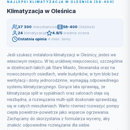
NAJLEPSI KLIMATYZACJA W OLEŚNICA (56-400)
Klimatyzacja w Oleśnica
37 300
mieszkancow
56-400
Oleśnicki
24
klimatyzacja
4.8/5
srednia ocena
Ostatnia opinia
4 mies. temu
Jeśli szukasz instalatora klimatyzacji w Oleśnicy, jesteś we
właściwym miejscu. W tej urokliwej miejscowości, szczególnie
w dzielnicach takich jak Stare Miasto, Słowiańska oraz na
nowoczesnych osiedlach, wiele budynków, w tym bloki bez
wentylacji i domy jednorodzinne, wymagają odpowiedniego
systemu klimatyzacyjnego. Gorące lata sprawiają, że
klimatyzacja split w sypialniach oraz salonach staje się
niezbędna, a rozwiązania multi-split doskonale sprawdzają
się w całych mieszkaniach. Warto również rozważyć pompy
ciepła powietrze-powietrze jako wsparcie ogrzewania.
Zachęcamy do skorzystania z formularza wyceny, aby
znaleźć odpowiednie rozwiązanie dla siebie.