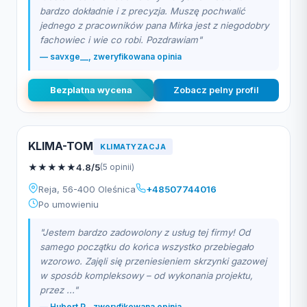
bardzo dokładnie i z precyzja. Muszę pochwalić
jednego z pracowników pana Mirka jest z niegodobry
fachowiec i wie co robi. Pozdrawiam"
— savxge__, zweryfikowana opinia
Bezplatna wycena
Zobacz pelny profil
KLIMA-TOM
KLIMATYZACJA
★
★
★
★
★
4.8/5
(5 opinii)
Reja, 56-400 Oleśnica
+48507744016
Po umowieniu
"Jestem bardzo zadowolony z usług tej firmy! Od
samego początku do końca wszystko przebiegało
wzorowo. Zajęli się przeniesieniem skrzynki gazowej
w sposób kompleksowy – od wykonania projektu,
przez ..."
— Hubert P., zweryfikowana opinia