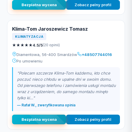
Bezplatna wycena
Zobacz pelny profil
Klima-Tom Jaroszewicz Tomasz
KLIMATYZACJA
★
★
★
★
★
4.5/5
(20 opinii)
Diamentowa, 56-400 Smardzów
+48507744016
Po umowieniu
"Polecam szczerze Klima-Tom każdemu, kto chce
poczuć nieco chłodu w upalne dni w swoim domu.
Od pierwszego telefonu i zamówienia usługi montażu
wraz z urządzeniem, do samego montażu minęło
tylko ki..."
— Rafał W., zweryfikowana opinia
Bezplatna wycena
Zobacz pelny profil