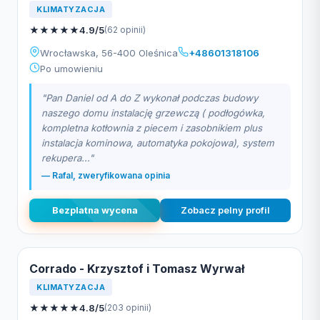
KLIMATYZACJA
★
★
★
★
★
4.9/5
(62 opinii)
Wrocławska, 56-400 Oleśnica
+48601318106
Po umowieniu
"Pan Daniel od A do Z wykonał podczas budowy
naszego domu instalację grzewczą ( podłogówka,
kompletna kotłownia z piecem i zasobnikiem plus
instalacja kominowa, automatyka pokojowa), system
rekupera..."
— Rafal, zweryfikowana opinia
Bezplatna wycena
Zobacz pelny profil
Corrado - Krzysztof i Tomasz Wyrwał
KLIMATYZACJA
★
★
★
★
★
4.8/5
(203 opinii)