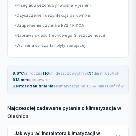
Przegladu sezonowy (wiosna + jesien)
Czyszczenie i dezynfekcja parownika
Uzupelnienie czynnika R32 / R410A
Naprawa ukladu freonowego (nieszczelnosci)
Wymiana sprezarki i plyty sterujacej
9.6°C
sr. roczna
116
dni deszczowych/rok
91
dni mrozu/rok
613 mm
opadow/rok
Gestosc zaludnienia
1 klimatyzacja na 1 554 mieszkańców
Najczesciej zadawane pytania o klimatyzacja w
Oleśnica
Jak wybrać instalatora klimatyzacji w