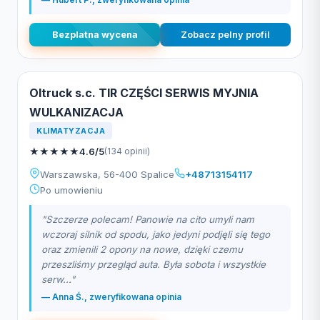
Bezplatna wycena
Zobacz pelny profil
Oltruck s.c. TIR CZĘŚCI SERWIS MYJNIA
WULKANIZACJA
KLIMATYZACJA
★
★
★
★
★
4.6/5
(134 opinii)
Warszawska, 56-400 Spalice
+48713154117
Po umowieniu
"Szczerze polecam! Panowie na cito umyli nam
wczoraj silnik od spodu, jako jedyni podjęli się tego
oraz zmienili 2 opony na nowe, dzięki czemu
przeszliśmy przegląd auta. Była sobota i wszystkie
serw..."
— Anna Ś., zweryfikowana opinia