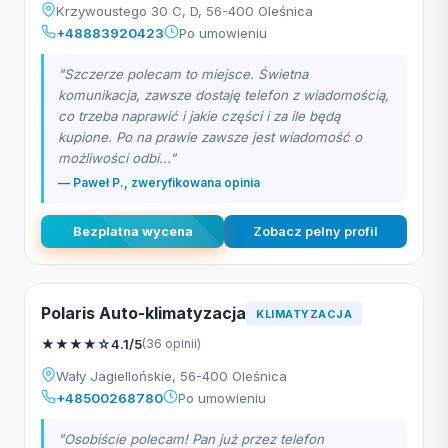
Krzywoustego 30 C, D, 56-400 Oleśnica
+48883920423
Po umowieniu
"Szczerze polecam to miejsce. Świetna
komunikacja, zawsze dostaję telefon z wiadomością,
co trzeba naprawić i jakie części i za ile będą
kupione. Po na prawie zawsze jest wiadomość o
możliwości odbi..."
— Paweł P., zweryfikowana opinia
Bezplatna wycena
Zobacz pelny profil
Polaris Auto-klimatyzacja
KLIMATYZACJA
★
★
★
★
☆
4.1/5
(36 opinii)
Wały Jagiellońskie, 56-400 Oleśnica
+48500268780
Po umowieniu
"Osobiście polecam! Pan już przez telefon