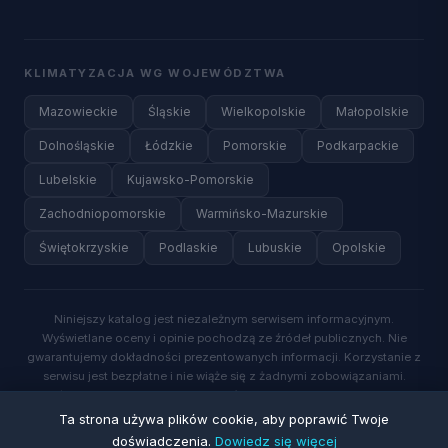
KLIMATYZACJA WG WOJEWÓDZTWA
Mazowieckie
Śląskie
Wielkopolskie
Małopolskie
Dolnośląskie
Łódzkie
Pomorskie
Podkarpackie
Lubelskie
Kujawsko-Pomorskie
Zachodniopomorskie
Warmińsko-Mazurskie
Świętokrzyskie
Podlaskie
Lubuskie
Opolskie
Niniejszy katalog jest niezależnym serwisem informacyjnym.
Wyświetlane oceny i opinie pochodzą ze źródeł publicznych. Nie
gwarantujemy dokładności prezentowanych informacji. Korzystanie z
serwisu jest bezpłatne i nie wiąże się z żadnymi zobowiązaniami.
Wysyłając zapytanie o wycenę, wyrażasz zgodę na kontakt ze strony
wykwalifikowanych specjalistów.
Ta strona używa plików cookie, aby poprawić Twoje
doświadczenia.
Dowiedz się więcej