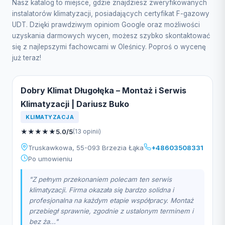
Nasz katalog to miejsce, gdzie znajdziesz zweryfikowanych
instalatorów klimatyzacji, posiadających certyfikat F-gazowy
UDT. Dzięki prawdziwym opiniom Google oraz możliwości
uzyskania darmowych wycen, możesz szybko skontaktować
się z najlepszymi fachowcami w Oleśnicy. Poproś o wycenę
już teraz!
Dobry Klimat Długołęka – Montaż i Serwis
Klimatyzacji | Dariusz Buko
KLIMATYZACJA
★
★
★
★
★
5.0/5
(13 opinii)
Truskawkowa, 55-093 Brzezia Łąka
+48603508331
Po umowieniu
"Z pełnym przekonaniem polecam ten serwis
klimatyzacji. Firma okazała się bardzo solidna i
profesjonalna na każdym etapie współpracy. Montaż
przebiegł sprawnie, zgodnie z ustalonym terminem i
bez ża..."