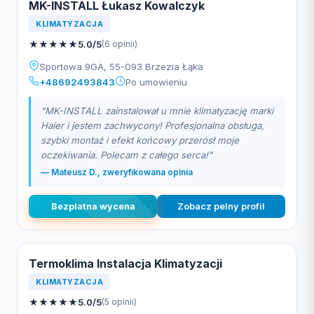
MK-INSTALL Łukasz Kowalczyk
KLIMATYZACJA
★
★
★
★
★
5.0/5
(6 opinii)
Sportowa 9GA, 55-093 Brzezia Łąka
+48692493843
Po umowieniu
"MK-INSTALL zainstalował u mnie klimatyzację marki
Haier i jestem zachwycony! Profesjonalna obsługa,
szybki montaż i efekt końcowy przerósł moje
oczekiwania. Polecam z całego serca!"
— Mateusz D., zweryfikowana opinia
Bezplatna wycena
Zobacz pelny profil
Termoklima Instalacja Klimatyzacji
KLIMATYZACJA
★
★
★
★
★
5.0/5
(5 opinii)