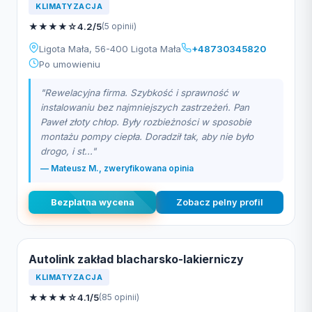
KLIMATYZACJA
★
★
★
★
☆
4.2/5
(5 opinii)
Ligota Mała, 56-400 Ligota Mała
+48730345820
Po umowieniu
"Rewelacyjna firma. Szybkość i sprawność w
instalowaniu bez najmniejszych zastrzeżeń. Pan
Paweł złoty chłop. Były rozbieżności w sposobie
montażu pompy ciepła. Doradził tak, aby nie było
drogo, i st..."
— Mateusz M., zweryfikowana opinia
Bezplatna wycena
Zobacz pelny profil
Autolink zakład blacharsko-lakierniczy
KLIMATYZACJA
★
★
★
★
☆
4.1/5
(85 opinii)