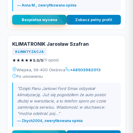
— Anna M., zweryfikowana opinia
Bezplatna wycena
Zobacz pelny profil
KLIMATRONIK Jarosław Szafran
KLIMATYZACJA
★
★
★
★
★
5.0/5
(11 opinii)
Wiejska, 56-400 Oleśnica
+48503982013
Po umowieniu
"Dzięki Panu Jarkowi Ford Smax odzyskał
klimatyzację. Już się pogodziłem że auto postoi
dłużej w warsztacie, a tu telefon sporo po czsie
zamknięcia serwisu. Wiadomość w słuchawce:
"można odebrać poj..."
— Zbych2004, zweryfikowana opinia