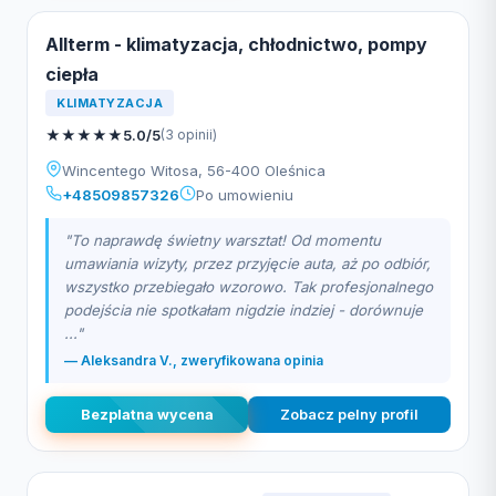
Allterm - klimatyzacja, chłodnictwo, pompy
ciepła
KLIMATYZACJA
★
★
★
★
★
5.0/5
(3 opinii)
Wincentego Witosa, 56-400 Oleśnica
+48509857326
Po umowieniu
"To naprawdę świetny warsztat! Od momentu
umawiania wizyty, przez przyjęcie auta, aż po odbiór,
wszystko przebiegało wzorowo. Tak profesjonalnego
podejścia nie spotkałam nigdzie indziej - dorównuje
..."
— Aleksandra V., zweryfikowana opinia
Bezplatna wycena
Zobacz pelny profil