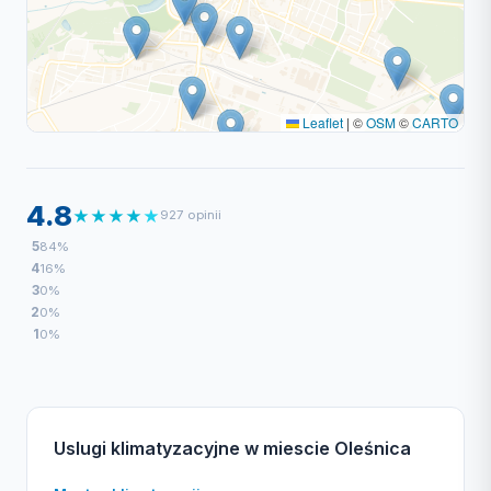
Leaflet
|
©
OSM
©
CARTO
4.8
★
★
★
★
★
927 opinii
5
84%
4
16%
3
0%
2
0%
1
0%
Uslugi klimatyzacyjne w miescie Oleśnica