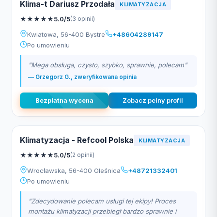
Klima-t Dariusz Przodała
KLIMATYZACJA
★
★
★
★
★
5.0/5
(3 opinii)
Kwiatowa, 56-400 Bystre
+48604289147
Po umowieniu
"Mega obsługa, czysto, szybko, sprawnie, polecam"
— Grzegorz G., zweryfikowana opinia
Bezplatna wycena
Zobacz pelny profil
Klimatyzacja - Refcool Polska
KLIMATYZACJA
★
★
★
★
★
5.0/5
(2 opinii)
Wrocławska, 56-400 Oleśnica
+48721332401
Po umowieniu
"Zdecydowanie polecam usługi tej ekipy! Proces
montażu klimatyzacji przebiegł bardzo sprawnie i