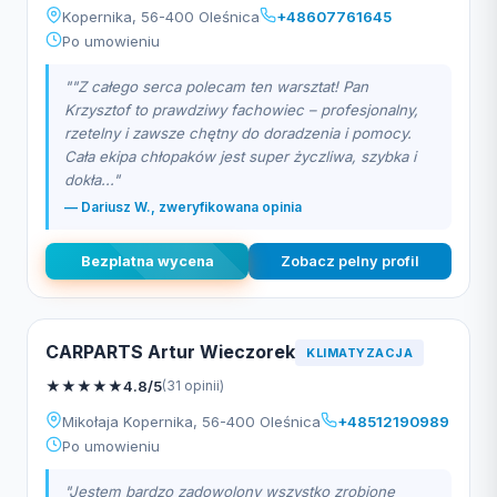
Kopernika, 56-400 Oleśnica
+48607761645
Po umowieniu
""Z całego serca polecam ten warsztat! Pan
Krzysztof to prawdziwy fachowiec – profesjonalny,
rzetelny i zawsze chętny do doradzenia i pomocy.
Cała ekipa chłopaków jest super życzliwa, szybka i
dokła..."
— Dariusz W., zweryfikowana opinia
Bezplatna wycena
Zobacz pelny profil
CARPARTS Artur Wieczorek
KLIMATYZACJA
★
★
★
★
★
4.8/5
(31 opinii)
Mikołaja Kopernika, 56-400 Oleśnica
+48512190989
Po umowieniu
"Jestem bardzo zadowolony wszystko zrobione