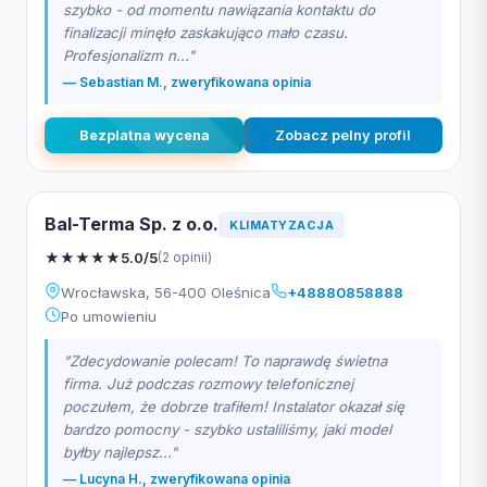
szybko - od momentu nawiązania kontaktu do
finalizacji minęło zaskakująco mało czasu.
Profesjonalizm n..."
— Sebastian M., zweryfikowana opinia
Bezplatna wycena
Zobacz pelny profil
Bal-Terma Sp. z o.o.
KLIMATYZACJA
★
★
★
★
★
5.0/5
(2 opinii)
Wrocławska, 56-400 Oleśnica
+48880858888
Po umowieniu
"Zdecydowanie polecam! To naprawdę świetna
firma. Już podczas rozmowy telefonicznej
poczułem, że dobrze trafiłem! Instalator okazał się
bardzo pomocny - szybko ustaliliśmy, jaki model
byłby najlepsz..."
— Lucyna H., zweryfikowana opinia