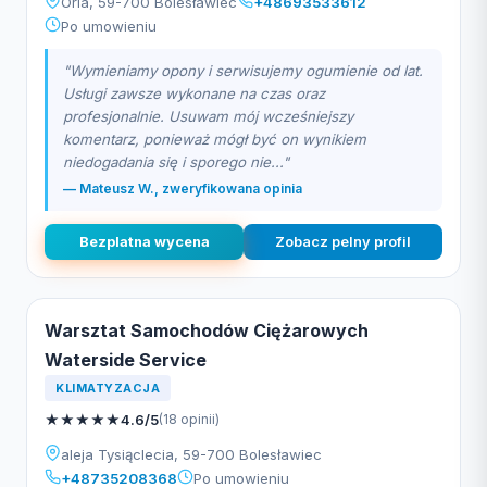
Orla, 59-700 Bolesławiec
+48693533612
Po umowieniu
"Wymieniamy opony i serwisujemy ogumienie od lat.
Usługi zawsze wykonane na czas oraz
profesjonalnie. Usuwam mój wcześniejszy
komentarz, ponieważ mógł być on wynikiem
niedogadania się i sporego nie..."
— Mateusz W., zweryfikowana opinia
Bezplatna wycena
Zobacz pelny profil
Warsztat Samochodów Ciężarowych
Waterside Service
KLIMATYZACJA
★
★
★
★
★
4.6/5
(18 opinii)
aleja Tysiąclecia, 59-700 Bolesławiec
+48735208368
Po umowieniu