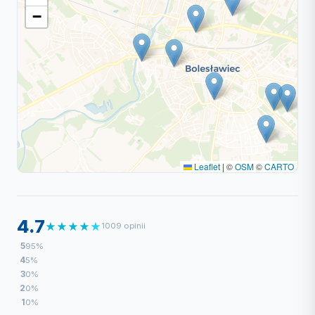
−
Leaflet
|
©
OSM
©
CARTO
4.7
★
★
★
★
★
1009 opinii
5
95%
4
5%
3
0%
2
0%
1
0%