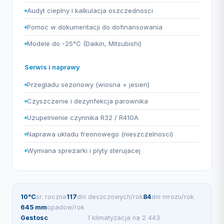
Audyt cieplny i kalkulacja oszczednosci
Pomoc w dokumentacji do dofinansowania
Modele do -25°C (Daikin, Mitsubishi)
Serwis i naprawy
Przegladu sezonowy (wiosna + jesien)
Czyszczenie i dezynfekcja parownika
Uzupelnienie czynnika R32 / R410A
Naprawa ukladu freonowego (nieszczelnosci)
Wymiana sprezarki i plyty sterujacej
10°C
sr. roczna
117
dni deszczowych/rok
84
dni mrozu/rok
645 mm
opadow/rok
Gestosc
1 klimatyzacja na 2 443