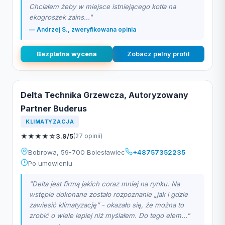
Chciałem żeby w miejsce istniejącego kotła na
ekogroszek zains..."
— Andrzej S., zweryfikowana opinia
Bezplatna wycena
Zobacz pelny profil
Delta Technika Grzewcza, Autoryzowany
Partner Buderus
KLIMATYZACJA
★
★
★
★
☆
3.9/5
(27 opinii)
Bobrowa, 59-700 Bolesławiec
+48757352235
Po umowieniu
"Delta jest firmą jakich coraz mniej na rynku. Na
wstępie dokonane zostało rozpoznanie „jak i gdzie
zawiesić klimatyzację” - okazało się, że można to
zrobić o wiele lepiej niż myślałem. Do tego elem..."