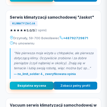
Serwis klimatyzacji samochodowej "Jaskot"
KLIMATYZACJA
★
★
★
★
★
5.0/5
(2 opinii)
Drzymały, 59-700 Bolesławiec
+48792729871
Po umowieniu
"Nie pierwsza moja wizyta u chłopaków, ale pierwsza
dotyczącą klimy. Oczywiście zrobione i za dobre
pieniądze (czyli najtaniej w okolicy). Znają się w
temacie i lubią swoją robotę, więc można być sp..."
— no_limit_soldier 4., zweryfikowana opinia
Bezplatna wycena
Zobacz pelny profil
Vacuum serwis klimatyzacji samochodowej w