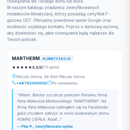
rozwiązania dla Twojego domu lub biura.
W naszym katalogu znajdziesz zweryfikowanych
instalatorów klimatyzacji, którzy posiadają certyfikat F-
gazowy UDT. Oferujemy prawdziwe opinie Google oraz
możliwość szybkiego kontaktu. Poproś o darmową wycenę,
aby dowiedzieć się, jakie rozwiązania będą najlepsze dla
Twoich potrzeb.
️MARTHERM
KLIMATYZACJA
★
★
★
★
★
5.0/5
(73 opinii)
Płóczki Górne, 59-600 Płóczki Górne
+48782000002
Po umowieniu
"Witam. Bardzo szczerze polecam Państwu firmę
Pana Mateusza Markowskiego "MARTHERM". Na
firmę Pana Mateusza natknąłem się na Facebooku
gdyż chciałem założyć w nowo budowanym domu
POMPĘ CIEPŁA. Robił..."
— Pilar P., zweryfikowana opinia