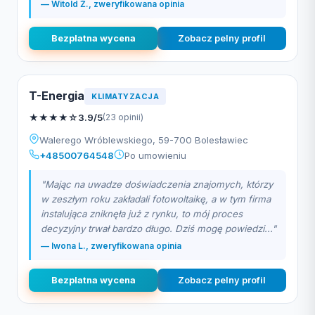
— Witold Ż., zweryfikowana opinia
Bezplatna wycena
Zobacz pelny profil
T-Energia
KLIMATYZACJA
★
★
★
★
☆
3.9/5
(23 opinii)
Walerego Wróblewskiego, 59-700 Bolesławiec
+48500764548
Po umowieniu
"Mając na uwadze doświadczenia znajomych, którzy
w zeszłym roku zakładali fotowoltaikę, a w tym firma
instalująca zniknęła już z rynku, to mój proces
decyzyjny trwał bardzo długo. Dziś mogę powiedzi..."
— Iwona L., zweryfikowana opinia
Bezplatna wycena
Zobacz pelny profil