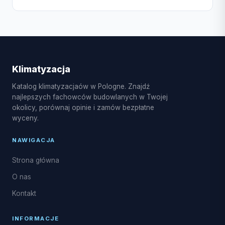
wyceny.
montaż multi-split może zająć od 1 do 3 dni. W
sezonie wiosenno-letnim czas oczekiwania może się
W Bolesławcu dostępne są usługi takie jak montaż
wydłużyć.
klimatyzacji split, multi-split, pompy ciepła
powietrze-powietrze, serwis sezonowy,
czyszczenie i dezynfekcja parownika, a także
Klimatyzacja
naprawy układu freonowego oraz uzupełnianie
Katalog klimatyzacjaów w Pologne. Znajdź
czynnika R32.
najlepszych fachowców budowlanych w Twojej
okolicy, porównaj opinie i zamów bezpłatne
wyceny.
NAWIGACJA
Strona główna
O nas
Kontakt
INFORMACJE