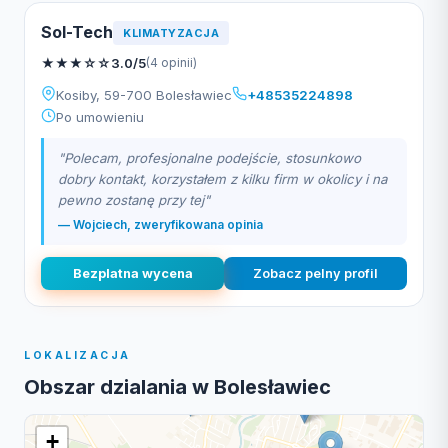
Sol-Tech
KLIMATYZACJA
★
★
★
☆
☆
3.0/5
(4 opinii)
Kosiby, 59-700 Bolesławiec
+48535224898
Po umowieniu
"Polecam, profesjonalne podejście, stosunkowo
dobry kontakt, korzystałem z kilku firm w okolicy i na
pewno zostanę przy tej"
— Wojciech, zweryfikowana opinia
Bezplatna wycena
Zobacz pelny profil
LOKALIZACJA
Obszar dzialania w Bolesławiec
+