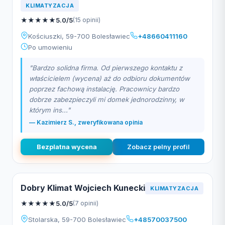
KLIMATYZACJA
★
★
★
★
★
5.0/5
(15 opinii)
Kościuszki, 59-700 Bolesławiec
+48660411160
Po umowieniu
"Bardzo solidna firma. Od pierwszego kontaktu z
właścicielem (wycena) aż do odbioru dokumentów
poprzez fachową instalację. Pracownicy bardzo
dobrze zabezpieczyli mi domek jednorodzinny, w
którym ins..."
— Kazimierz S., zweryfikowana opinia
Bezplatna wycena
Zobacz pelny profil
Dobry Klimat Wojciech Kunecki
KLIMATYZACJA
★
★
★
★
★
5.0/5
(7 opinii)
Stolarska, 59-700 Bolesławiec
+48570037500