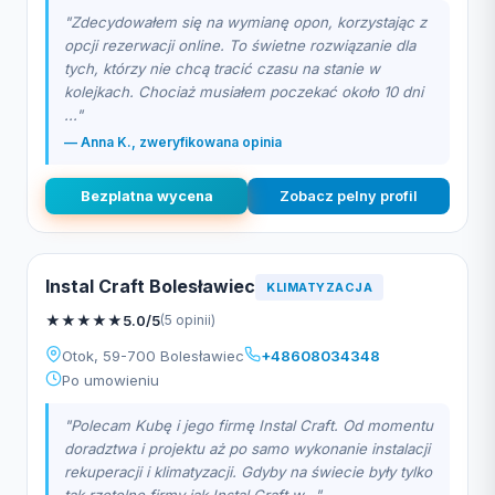
"Zdecydowałem się na wymianę opon, korzystając z
opcji rezerwacji online. To świetne rozwiązanie dla
tych, którzy nie chcą tracić czasu na stanie w
kolejkach. Chociaż musiałem poczekać około 10 dni
..."
— Anna K., zweryfikowana opinia
Bezplatna wycena
Zobacz pelny profil
Instal Craft Bolesławiec
KLIMATYZACJA
★
★
★
★
★
5.0/5
(5 opinii)
Otok, 59-700 Bolesławiec
+48608034348
Po umowieniu
"Polecam Kubę i jego firmę Instal Craft. Od momentu
doradztwa i projektu aż po samo wykonanie instalacji
rekuperacji i klimatyzacji. Gdyby na świecie były tylko