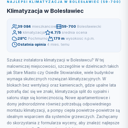
NAJLEPSI KLIMATYZACJA W BOLESŁAWIEC (59-700)
Klimatyzacja w Bolesławiec
39 084
mieszkancow
59-700
Bolesławiecki
16
klimatyzacja
4.7/5
srednia ocena
28°C
Pochmurno
179 m
wysokosc n.p.m.
Ostatnia opinia
4 mies. temu
Szukasz instalatora klimatyzacji w Bolesławcu? W tej
malowniczej miejscowości, szczególnie w dzielnicach takich
jak Stare Miasto czy Osiedle Słowiańskie, wiele budynków
wymaga skutecznych rozwiązań klimatyzacyjnych. W
blokach bez wentylacji oraz kamienicach, gdzie upalne lata
potrafią dać się we znaki, klimatyzacja split do sypialni i
salonu staje się koniecznością. Nowe apartamentowce i
domy jednorodzinne również potrzebują odpowiedniego
montażu klimatyzacji, a pompy ciepła powietrze-powietrze są
idealnym wsparciem dla systemów grzewczych. Zachęcamy
do skorzystania z formularza wyceny, aby znaleźć najlepsze