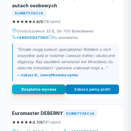
autach osobowych
KLIMATYZACJA
★
★
★
★
★
4.8/5
(118 opinii)
Chościszowice 33 B, 59-700 Bolesławiec
+48602647980
Po umowieniu
"Śmiało mogę polecić specjalistów! Robiłem u nich
wszystkie auta w rodzinie i zawsze trafne i skuteczne
diagnozy. Raz zaufałem serwisowi we Wrocławiu (tu
obecnie mieszkam) i panowie uratowali moje a..."
— Łukasz B., zweryfikowana opinia
Bezplatna wycena
Zobacz pelny profil
Euromaster DEBERNY
KLIMATYZACJA
★
★
★
★
★
4.7/5
(561 opinii)