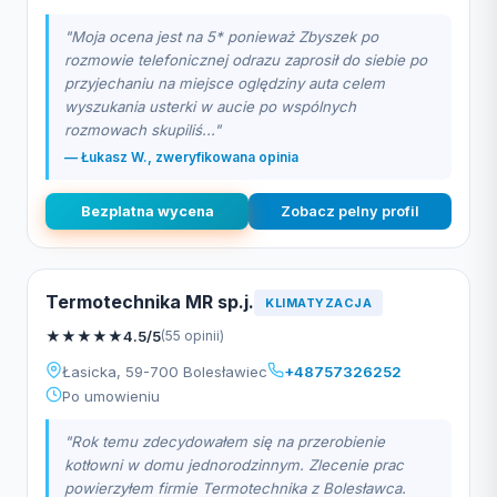
"Moja ocena jest na 5* ponieważ Zbyszek po
rozmowie telefonicznej odrazu zaprosił do siebie po
przyjechaniu na miejsce oględziny auta celem
wyszukania usterki w aucie po wspólnych
rozmowach skupiliś..."
— Łukasz W., zweryfikowana opinia
Bezplatna wycena
Zobacz pelny profil
Termotechnika MR sp.j.
KLIMATYZACJA
★
★
★
★
★
4.5/5
(55 opinii)
Łasicka, 59-700 Bolesławiec
+48757326252
Po umowieniu
"Rok temu zdecydowałem się na przerobienie
kotłowni w domu jednorodzinnym. Zlecenie prac
powierzyłem firmie Termotechnika z Bolesławca.