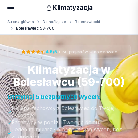
Klimatyzacja
Strona główna
Dolnośląskie
Bolesławiecki
Bolesławiec 59-700
Otrzymaj bezpłatną wycenę
·
4.5/5
+160 projektów w Bolesławiec
Klimatyzacja w
Bolesławcu (59-700)
Otrzymaj 5 bezplatnych wycen:
Najlepsi fachowcy z Bolesławiec do Twojej
dyspozycji
Fachowcy w poblizu Twojego domu
Jeden formularz - 5 bezplatnych wycen, bez
zobowiazan